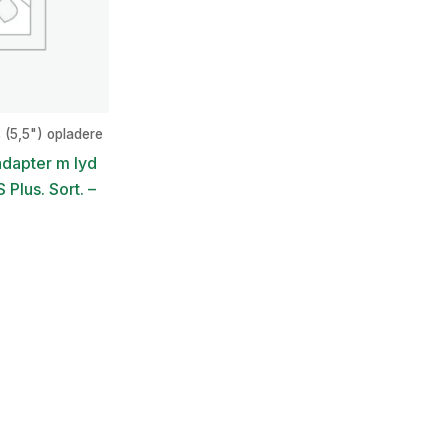
 (5,5") opladere
adapter m lyd
 Plus. Sort. –
en
e
ktuelle
ris
:
9,00 kr..