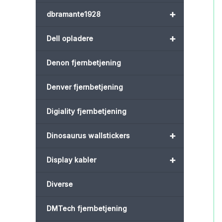
+
dbramante1928
+
Dell opladere
Denon fjernbetjening
Denver fjernbetjening
Digiality fjernbetjening
+
Dinosaurus wallstickers
+
Display kabler
Diverse
DMTech fjernbetjening