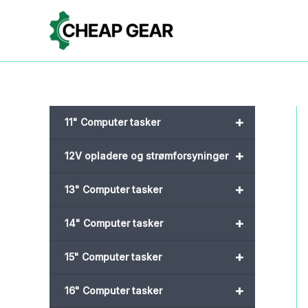
Gå
til
indholdet
+
11" Computer tasker
+
12V opladere og strømforsyninger
+
13" Computer tasker
+
14" Computer tasker
+
15" Computer tasker
+
16" Computer tasker