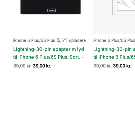
iPhone 6 Plus/6S Plus (5,5") opladere
iPhone 6 Plus/6S Plus
Lightning-30-pin adapter m lyd
Lightning-30-pin 
til iPhone 6 Plus/6S Plus. Sort. –
til iPhone 6 Plus/6S
Den
Den
Den
D
99,00
kr.
39,00
kr.
99,00
kr.
39,00
kr.
oprindelige
aktuelle
oprindelig
a
pris
pris
pris
p
var:
er:
var:
er
99,00 kr..
39,00 kr..
99,00 kr..
3