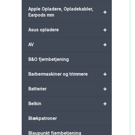
Apple Opladere, Opladekabler,
+
Earpods mm
+
Asus opladere
+
AV
B&O fjernbetjening
+
Barbermaskiner og trimmere
+
Batterier
+
Belkin
Blækpatroner
Blaupunkt fjernbetjening