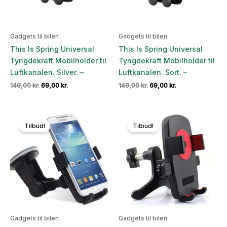
Gadgets til bilen
Gadgets til bilen
This Is Spring Universal
This Is Spring Universal
Tyngdekraft Mobilholder til
Tyngdekraft Mobilholder til
Luftkanalen. Silver. –
Luftkanalen. Sort. –
Den
Den
Den
Den
149,00
kr.
69,00
kr.
149,00
kr.
69,00
kr.
oprindelige
aktuelle
oprindelige
aktuelle
pris
pris
pris
pris
var:
er:
var:
er:
149,00 kr..
69,00 kr..
149,00 kr..
69,00 kr..
Tilbud!
Tilbud!
Gadgets til bilen
Gadgets til bilen