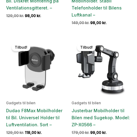
Bil. Diskret Montering på
Mobilholder. Stabil
Ventilationsgitteret. –
Telefonholder til Bilens
Luftkanal –
Den
Den
129,00
kr.
98,00
kr.
oprindelige
aktuelle
Den
Den
149,00
kr.
98,00
kr.
pris
pris
oprindelige
aktuelle
var:
er:
pris
pris
129,00 kr..
98,00 kr..
var:
er:
149,00 kr..
98,00 kr..
Tilbud!
Tilbud!
Gadgets til bilen
Gadgets til bilen
Dudao F8Max Mobilholder
Justerbar Mobilholder til
til Bil. Universel Holder til
Bilen med Sugekop. Model:
Luftventilation. Sort –
ZP-X0566 –
Den
Den
Den
Den
129,00
kr.
118,00
kr.
179,00
kr.
99,00
kr.