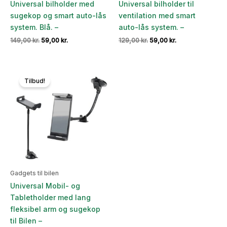
Universal bilholder med
Universal bilholder til
sugekop og smart auto-lås
ventilation med smart
system. Blå. –
auto-lås system. –
Den
Den
Den
Den
149,00
kr.
59,00
kr.
129,00
kr.
59,00
kr.
oprindelige
aktuelle
oprindelige
aktuelle
pris
pris
pris
pris
var:
er:
var:
er:
149,00 kr..
59,00 kr..
129,00 kr..
59,00 kr..
Tilbud!
Gadgets til bilen
Universal Mobil- og
Tabletholder med lang
fleksibel arm og sugekop
til Bilen –