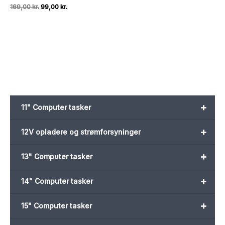
Den
Den
169,00
kr.
99,00
kr.
oprindelige
aktuelle
pris
pris
var:
er:
169,00 kr..
99,00 kr..
+
11" Computer tasker
+
12V opladere og strømforsyninger
+
13" Computer tasker
+
14" Computer tasker
+
15" Computer tasker