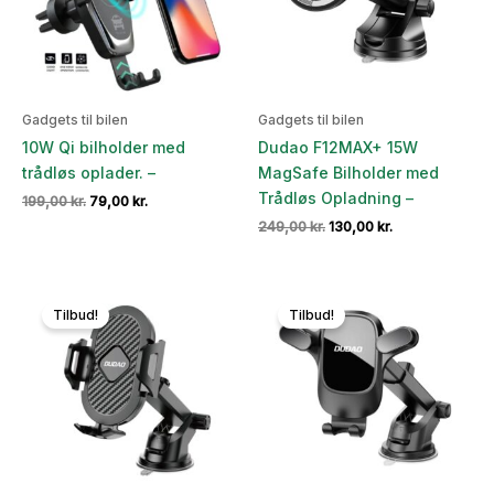
Gadgets til bilen
Gadgets til bilen
10W Qi bilholder med
Dudao F12MAX+ 15W
trådløs oplader. –
MagSafe Bilholder med
Trådløs Opladning –
Den
Den
199,00
kr.
79,00
kr.
oprindelige
aktuelle
Den
Den
249,00
kr.
130,00
kr.
pris
pris
oprindelige
aktuelle
var:
er:
pris
pris
199,00 kr..
79,00 kr..
var:
er:
249,00 kr..
130,00 kr..
Tilbud!
Tilbud!