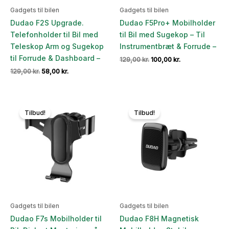
Gadgets til bilen
Gadgets til bilen
Dudao F2S Upgrade.
Dudao F5Pro+ Mobilholder
Telefonholder til Bil med
til Bil med Sugekop – Til
Teleskop Arm og Sugekop
Instrumentbræt & Forrude –
til Forrude & Dashboard –
Den
Den
129,00
kr.
100,00
kr.
oprindelige
aktuelle
Den
Den
129,00
kr.
58,00
kr.
pris
pris
oprindelige
aktuelle
var:
er:
pris
pris
129,00 kr..
100,00 kr..
var:
er:
129,00 kr..
58,00 kr..
Tilbud!
Tilbud!
Gadgets til bilen
Gadgets til bilen
Dudao F7s Mobilholder til
Dudao F8H Magnetisk