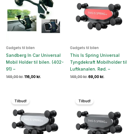
Gadgets til bilen
Gadgets til bilen
Sandberg In Car Universal
This Is Spring Universal
Mobil Holder til bilen. (402-
Tyngdekraft Mobilholder til
91) –
Luftkanalen. Rød. –
Den
Den
Den
Den
149,00
kr.
116,00
kr.
149,00
kr.
69,00
kr.
oprindelige
aktuelle
oprindelige
aktuelle
pris
pris
pris
pris
var:
er:
var:
er:
149,00 kr..
116,00 kr..
149,00 kr..
69,00 kr..
Tilbud!
Tilbud!