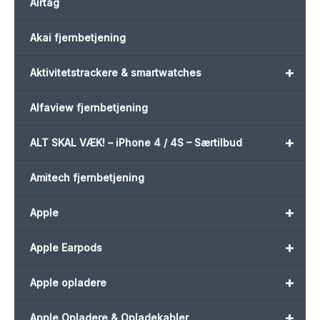
Airtag
Akai fjernbetjening
+
Aktivitetstrackere & smartwatches
Alfaview fjernbetjening
+
ALT SKAL VÆK! – iPhone 4 / 4S – Særtilbud
Amitech fjernbetjening
+
Apple
+
Apple Earpods
+
Apple opladere
+
Apple Opladere & Opladekabler