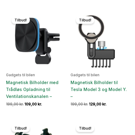
oprindelige
aktuelle
oprindelige
aktuelle
pris
pris
pris
pris
var:
er:
var:
er:
129,00 kr..
118,00 kr..
179,00 kr..
99,00 kr..
Tilbud!
Tilbud!
Gadgets til bilen
Gadgets til bilen
Magnetisk Bilholder med
Magnetisk Bilholder til
Trådløs Opladning til
Tesla Model 3 og Model Y.
Ventilationskanalen –
–
Den
Den
Den
Den
199,00
kr.
109,00
kr.
199,00
kr.
129,00
kr.
oprindelige
aktuelle
oprindelige
aktuelle
pris
pris
pris
pris
var:
er:
var:
er:
199,00 kr..
109,00 kr..
199,00 kr..
129,00 kr..
Tilbud!
Tilbud!