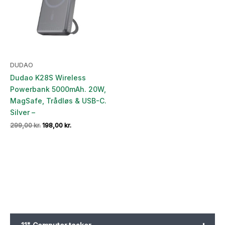
DUDAO
Dudao K28S Wireless
Powerbank 5000mAh. 20W,
MagSafe, Trådløs & USB-C.
Silver –
Den
Den
299,00
kr.
198,00
kr.
oprindelige
aktuelle
pris
pris
var:
er:
299,00 kr..
198,00 kr..