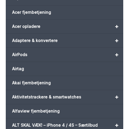
Acer fjernbetjening
+
Acer opladere
+
Adaptere & konvertere
+
AirPods
Airtag
Akai fjernbetjening
+
Aktivitetstrackere & smartwatches
Alfaview fjernbetjening
+
ALT SKAL VÆK! – iPhone 4 / 4S – Særtilbud