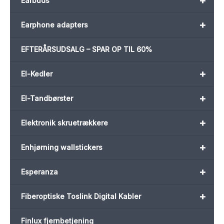
+
Earbuds
+
Earphone adapters
EFTERÅRSUDSALG – SPAR OP TIL 60%
+
El-Kedler
+
El-Tandbørster
+
Elektronik skruetrækkere
+
Enhjørning wallstickers
+
Esperanza
+
Fiberoptiske Toslink Digital Kabler
Finlux fjernbetjening