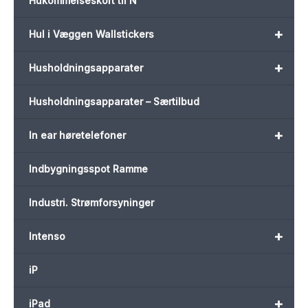
Hukommelseskort til N
+
Hul i Væggen Wallstickers
+
Husholdningsapparater
Husholdningsapparater – Særtilbud
+
In ear høretelefoner
Indbygningsspot Ramme
Industri. Strømforsyninger
+
Intenso
iP
+
iPad