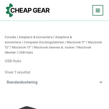
Gå
til
indholdet
Forside
/
Adaptere & konvertere
/
Adaptere &
konvertere
/
Computer Dockingstationer
/
Macbook 11"
/
Macbook
12"
/
Macbook 13"
/
Macbook sleeves & -tasker
/
Macbook
tilbehør
/ USB Hubs
USB Hubs
Viser 1 resultat