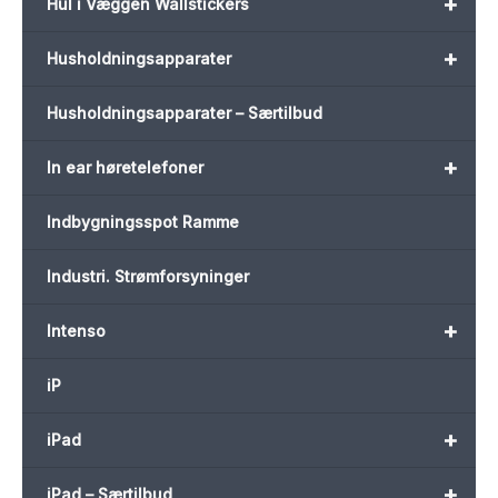
+
Hul i Væggen Wallstickers
+
Husholdningsapparater
Husholdningsapparater – Særtilbud
+
In ear høretelefoner
Indbygningsspot Ramme
Industri. Strømforsyninger
+
Intenso
iP
+
iPad
+
iPad – Særtilbud