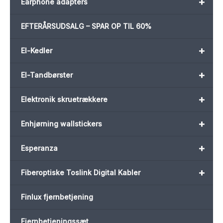
+
Earphone adapters
EFTERÅRSUDSALG – SPAR OP TIL 60%
+
El-Kedler
+
El-Tandbørster
+
Elektronik skruetrækkere
+
Enhjørning wallstickers
+
Esperanza
+
Fiberoptiske Toslink Digital Kabler
Finlux fjernbetjening
Fjernbetjeningssæt