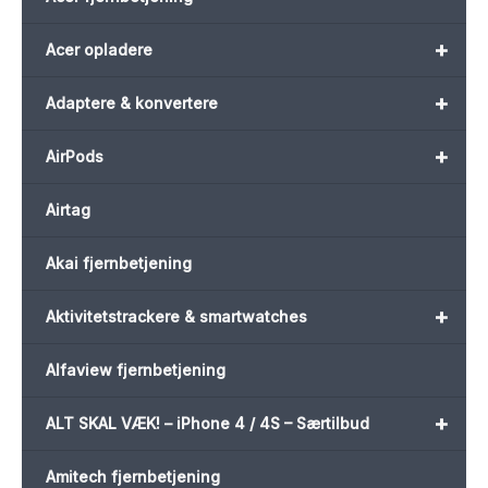
+
Acer opladere
+
Adaptere & konvertere
+
AirPods
Airtag
Akai fjernbetjening
+
Aktivitetstrackere & smartwatches
Alfaview fjernbetjening
+
ALT SKAL VÆK! – iPhone 4 / 4S – Særtilbud
Amitech fjernbetjening