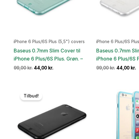
iPhone 6 Plus/6S Plus (5,5") covers
iPhone 6 Plus/6S Plus
Baseus 0.7mm Slim Cover til
Baseus 0.7mm Slim
iPhone 6 Plus/6S Plus. Grøn. –
iPhone 6 Plus/6S Pl
Den
Den
Den
D
99,00
kr.
44,00
kr.
99,00
kr.
44,00
kr.
oprindelige
aktuelle
oprindelig
a
pris
pris
pris
p
var:
er:
var:
e
99,00 kr..
44,00 kr..
99,00 kr..
4
Tilbud!