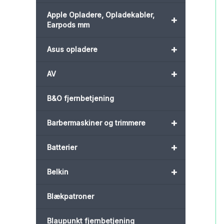
Apple Opladere, Opladekabler,
+
Earpods mm
+
Asus opladere
+
AV
B&O fjernbetjening
+
Barbermaskiner og trimmere
+
Batterier
+
Belkin
Blækpatroner
Blaupunkt fjernbetjening