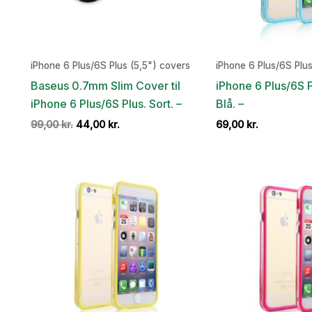
iPhone 6 Plus/6S Plus (5,5") covers
iPhone 6 Plus/6S Plus
Baseus 0.7mm Slim Cover til
iPhone 6 Plus/6S 
iPhone 6 Plus/6S Plus. Sort. –
Blå. –
Den
Den
99,00
kr.
44,00
kr.
69,00
kr.
oprindelige
aktuelle
pris
pris
var:
er:
99,00 kr..
44,00 kr..