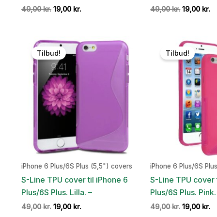
Den
Den
Den
D
49,00
kr.
19,00
kr.
49,00
kr.
19,00
kr.
oprindelige
aktuelle
oprindeli
ak
pris
pris
pris
pr
var:
er:
var:
er
49,00 kr..
19,00 kr..
49,00 kr..
19
Tilbud!
Tilbud!
iPhone 6 Plus/6S Plus (5,5") covers
iPhone 6 Plus/6S Plus
S-Line TPU cover til iPhone 6
S-Line TPU cover t
Plus/6S Plus. Lilla. –
Plus/6S Plus. Pink.
Den
Den
Den
D
49,00
kr.
19,00
kr.
49,00
kr.
19,00
kr.
oprindelige
aktuelle
oprindeli
ak