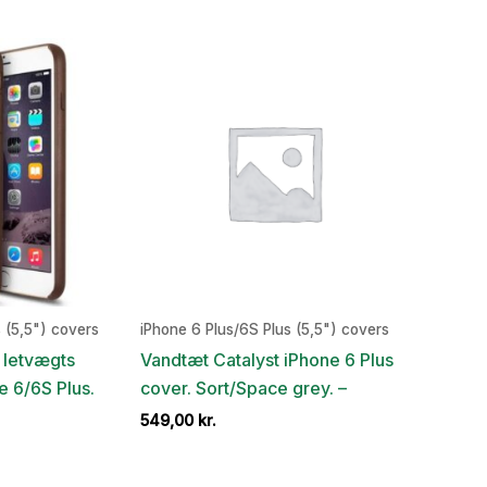
is
pris
pris
:
var:
er:
,00 kr..
49,00 kr..
19,00 kr..
 (5,5") covers
iPhone 6 Plus/6S Plus (5,5") covers
t letvægts
Vandtæt Catalyst iPhone 6 Plus
e 6/6S Plus.
cover. Sort/Space grey. –
549,00
kr.