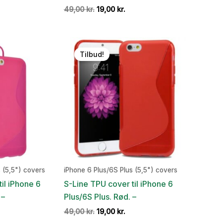
en
Den
Den
49,00
kr.
19,00
kr.
ge
tuelle
oprindelige
aktuelle
is
pris
pris
:
var:
er:
,00 kr..
49,00 kr..
19,00 kr..
Tilbud!
 (5,5") covers
iPhone 6 Plus/6S Plus (5,5") covers
il iPhone 6
S-Line TPU cover til iPhone 6
 –
Plus/6S Plus. Rød. –
en
Den
Den
49,00
kr.
19,00
kr.
ge
tuelle
oprindelige
aktuelle