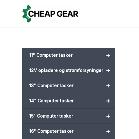
Gå
til
indholdet
+
11" Computer tasker
+
12V opladere og strømforsyninger
+
13" Computer tasker
+
14" Computer tasker
+
15" Computer tasker
+
16" Computer tasker