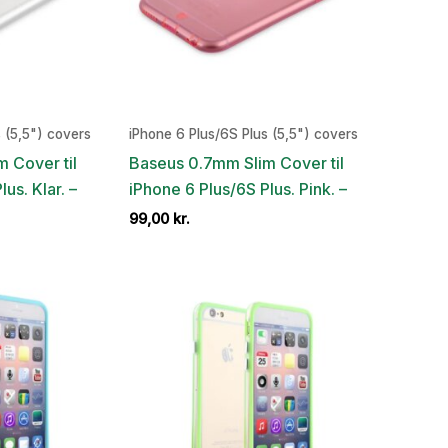
 (5,5") covers
iPhone 6 Plus/6S Plus (5,5") covers
 Cover til
Baseus 0.7mm Slim Cover til
us. Klar. –
iPhone 6 Plus/6S Plus. Pink. –
en
99,00
kr.
e
ktuelle
ris
r:
4,00 kr..