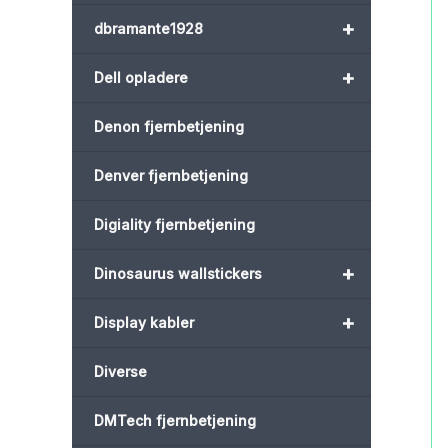
+
dbramante1928
+
Dell opladere
Denon fjernbetjening
Denver fjernbetjening
Digiality fjernbetjening
+
Dinosaurus wallstickers
+
Display kabler
Diverse
DMTech fjernbetjening