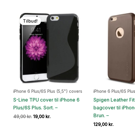
pris
pris
pris
pr
var:
er:
var:
er
49,00 kr..
19,00 kr..
49,00 kr..
19
Tilbud!
iPhone 6 Plus/6S Plus (5,5") covers
iPhone 6 Plus/6S Plus
S-Line TPU cover til iPhone 6
Spigen Leather Fi
Plus/6S Plus. Sort. –
bagcover til iPhon
Brun. –
Den
Den
49,00
kr.
19,00
kr.
oprindelige
aktuelle
129,00
kr.
pris
pris
var:
er: