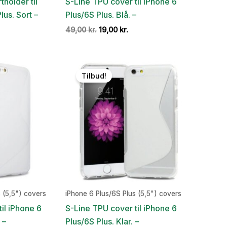
holder til
S-Line TPU cover til iPhone 6
lus. Sort –
Plus/6S Plus. Blå. –
Den
Den
49,00
kr.
19,00
kr.
oprindelige
aktuelle
pris
pris
var:
er:
49,00 kr..
19,00 kr..
Tilbud!
 (5,5") covers
iPhone 6 Plus/6S Plus (5,5") covers
il iPhone 6
S-Line TPU cover til iPhone 6
 –
Plus/6S Plus. Klar. –