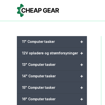
Gå
til
indholdet
+
11" Computer tasker
+
12V opladere og strømforsyninger
+
13" Computer tasker
+
14" Computer tasker
+
15" Computer tasker
+
16" Computer tasker