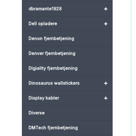
+
dbramante1928
+
Dell opladere
Denon fjernbetjening
Denver fjernbetjening
Digiality fjernbetjening
+
Dinosaurus wallstickers
+
Display kabler
Diverse
DMTech fjernbetjening