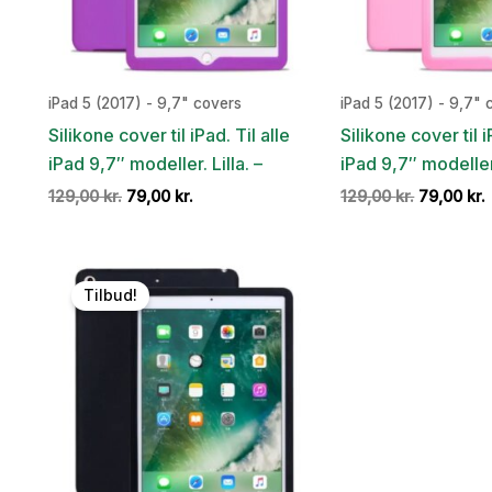
iPad 5 (2017) - 9,7" covers
iPad 5 (2017) - 9,7" 
Silikone cover til iPad. Til alle
Silikone cover til i
iPad 9,7″ modeller. Lilla. –
iPad 9,7″ modeller
Den
Den
Den
129,00
kr.
79,00
kr.
129,00
kr.
79,00
kr.
oprindelige
aktuelle
oprindeli
pris
pris
pris
var:
er:
var:
e
129,00 kr..
79,00 kr..
129,00 kr.
7
Tilbud!