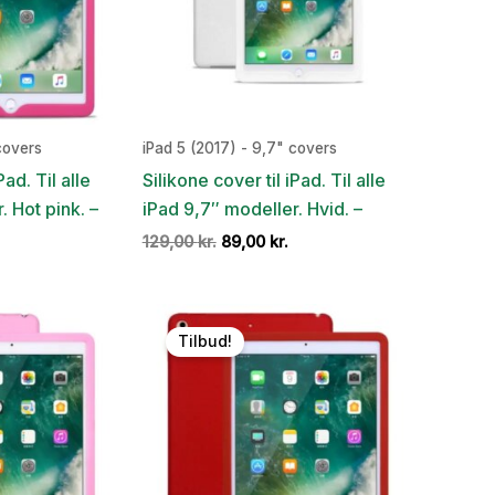
covers
iPad 5 (2017) - 9,7" covers
Pad. Til alle
Silikone cover til iPad. Til alle
. Hot pink. –
iPad 9,7″ modeller. Hvid. –
Den
Den
Den
129,00
kr.
89,00
kr.
ge
aktuelle
oprindelige
aktuelle
pris
pris
pris
r:
var:
er:
.
9,00 kr..
129,00 kr..
89,00 kr..
Tilbud!