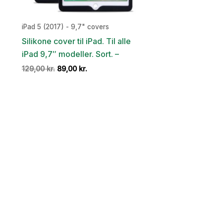
iPad 5 (2017) - 9,7" covers
Silikone cover til iPad. Til alle
iPad 9,7″ modeller. Sort. –
Den
Den
129,00
kr.
89,00
kr.
oprindelige
aktuelle
pris
pris
var:
er:
129,00 kr..
89,00 kr..