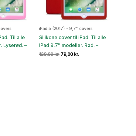
covers
iPad 5 (2017) - 9,7" covers
Pad. Til alle
Silikone cover til iPad. Til alle
. Lyserød. –
iPad 9,7″ modeller. Rød. –
Den
Den
Den
129,00
kr.
79,00
kr.
ge
aktuelle
oprindelige
aktuelle
pris
pris
pris
r:
var:
er:
.
9,00 kr..
129,00 kr..
79,00 kr..