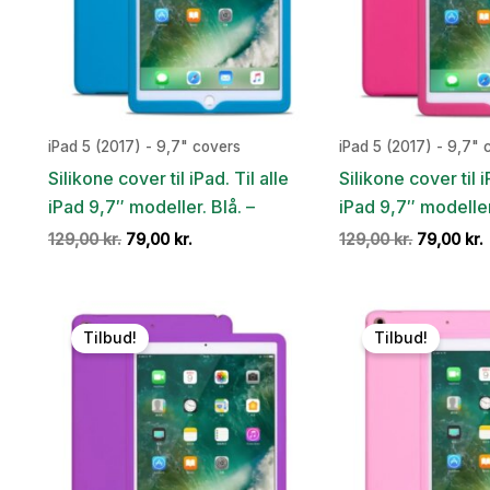
iPad 5 (2017) - 9,7" covers
iPad 5 (2017) - 9,7" 
Silikone cover til iPad. Til alle
Silikone cover til i
iPad 9,7″ modeller. Blå. –
iPad 9,7″ modeller
Den
Den
Den
129,00
kr.
79,00
kr.
129,00
kr.
79,00
kr.
oprindelige
aktuelle
oprindeli
pris
pris
pris
var:
er:
var:
e
129,00 kr..
79,00 kr..
129,00 kr.
7
Tilbud!
Tilbud!