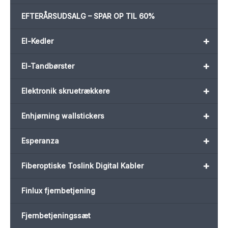
EFTERÅRSUDSALG – SPAR OP TIL 60%
+
El-Kedler
+
El-Tandbørster
+
Elektronik skruetrækkere
+
Enhjørning wallstickers
+
Esperanza
+
Fiberoptiske Toslink Digital Kabler
Finlux fjernbetjening
Fjernbetjeningssæt