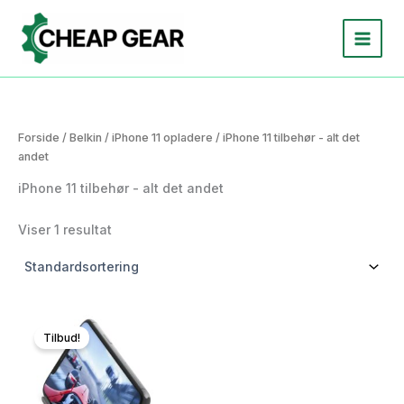
Gå
til
indholdet
Forside
/
Belkin
/
iPhone 11 opladere
/ iPhone 11 tilbehør - alt det
andet
iPhone 11 tilbehør - alt det andet
Viser 1 resultat
Tilbud!