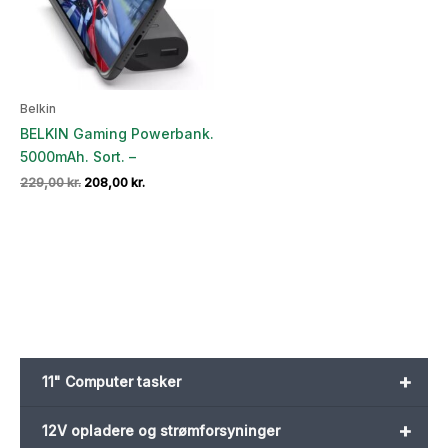
Belkin
BELKIN Gaming Powerbank.
5000mAh. Sort. –
Den
Den
229,00
kr.
208,00
kr.
oprindelige
aktuelle
pris
pris
var:
er:
229,00 kr..
208,00 kr..
+
11" Computer tasker
+
12V opladere og strømforsyninger