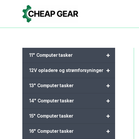
Gå
til
indholdet
+
11" Computer tasker
+
12V opladere og strømforsyninger
+
13" Computer tasker
+
14" Computer tasker
+
15" Computer tasker
+
16" Computer tasker