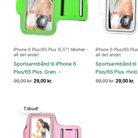
iPhone 6 Plus/6S Plus (5,5") tilbehør -
iPhone 6 Plus/6S Plus 
alt det andet
alt det andet
Sportsarmbånd til iPhone 6
Sportsarmbånd til
Plus/6S Plus. Grøn. –
Plus/6S Plus. Hvid.
Den
Den
Den
D
99,00
kr.
29,00
kr.
99,00
kr.
29,00
kr.
oprindelige
aktuelle
oprindelig
a
pris
pris
pris
p
var:
er:
var:
er
99,00 kr..
29,00 kr..
99,00 kr..
2
Tilbud!