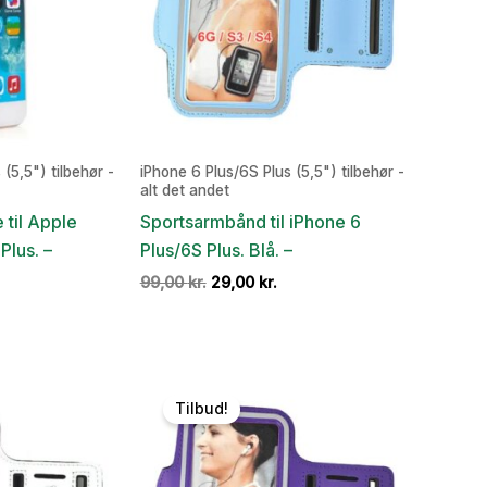
(5,5") tilbehør -
iPhone 6 Plus/6S Plus (5,5") tilbehør -
alt det andet
til Apple
Sportsarmbånd til iPhone 6
Plus. –
Plus/6S Plus. Blå. –
en
Den
Den
99,00
kr.
29,00
kr.
e
tuelle
oprindelige
aktuelle
is
pris
pris
:
var:
er:
,00 kr..
99,00 kr..
29,00 kr..
Tilbud!