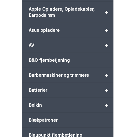
Apple Opladere, Opladekabler,
+
Earpods mm
+
Asus opladere
+
AV
B&O fjernbetjening
+
Barbermaskiner og trimmere
+
Batterier
+
Belkin
Blækpatroner
Blaupunkt fjernbetjening