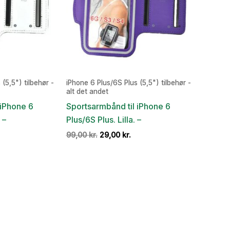
(5,5") tilbehør -
iPhone 6 Plus/6S Plus (5,5") tilbehør -
alt det andet
 iPhone 6
Sportsarmbånd til iPhone 6
 –
Plus/6S Plus. Lilla. –
en
Den
Den
99,00
kr.
29,00
kr.
e
ktuelle
oprindelige
aktuelle
ris
pris
pris
:
var:
er:
9,00 kr..
99,00 kr..
29,00 kr..