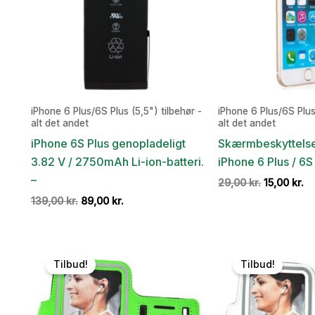
iPhone 6 Plus/6S Plus (5,5") tilbehør -
iPhone 6 Plus/6S Plus 
alt det andet
alt det andet
iPhone 6S Plus genopladeligt
Skærmbeskyttelse 
3.82 V / 2750mAh Li-ion-batteri.
iPhone 6 Plus / 6S 
–
Den
D
29,00
kr.
15,00
kr.
oprindelig
ak
Den
Den
139,00
kr.
89,00
kr.
pris
pr
oprindelige
aktuelle
var:
er
pris
pris
29,00 kr..
15
var:
er:
139,00 kr..
89,00 kr..
Tilbud!
Tilbud!