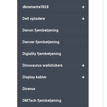
+
dbramante1928
+
Dell opladere
Denon fjernbetjening
Denver fjernbetjening
Digiality fjernbetjening
+
Dinosaurus wallstickers
+
Display kabler
Diverse
DMTech fjernbetjening