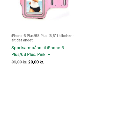
iPhone 6 Plus/6S Plus (5,5") tilbehør -
alt det andet
Sportsarmbånd til iPhone 6
Plus/6S Plus. Pink. –
Den
Den
99,00
kr.
29,00
kr.
oprindelige
aktuelle
pris
pris
var:
er:
99,00 kr..
29,00 kr..