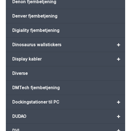
Denon fjernbetjening
Denver fjernbetjening
Digiality fjernbetjening
+
Dinosaurus wallstickers
+
Display kabler
Diverse
DMTech fjernbetjening
+
Dockingstationer til PC
+
DUDAO
+
DVI