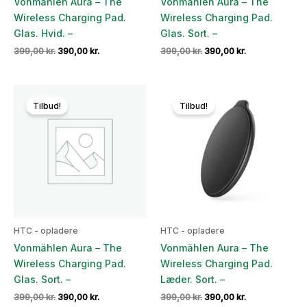
Vonmählen Aura – The
Vonmählen Aura – The
Wireless Charging Pad.
Wireless Charging Pad.
Glas. Hvid. –
Glas. Sort. –
Den
Den
Den
Den
399,00
kr.
390,00
kr.
399,00
kr.
390,00
kr.
oprindelige
aktuelle
oprindelige
aktuelle
pris
pris
pris
pris
var:
er:
var:
er:
399,00 kr..
390,00 kr..
399,00 kr..
390,00 kr..
Tilbud!
Tilbud!
HTC - opladere
HTC - opladere
Vonmählen Aura – The
Vonmählen Aura – The
Wireless Charging Pad.
Wireless Charging Pad.
Glas. Sort. –
Læder. Sort. –
Den
Den
Den
Den
399,00
kr.
390,00
kr.
399,00
kr.
390,00
kr.