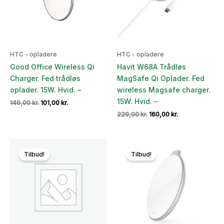
HTC - opladere
HTC - opladere
Good Office Wireless Qi
Havit W68A Trådløs
Charger. Fed trådløs
MagSafe Qi Oplader. Fed
oplader. 15W. Hvid. –
wireless Magsafe charger.
15W. Hvid. –
Den
Den
149,00
kr.
101,00
kr.
oprindelige
aktuelle
Den
Den
229,00
kr.
160,00
kr.
pris
pris
oprindelige
aktuelle
var:
er:
pris
pris
149,00 kr..
101,00 kr..
var:
er:
229,00 kr..
160,00 kr..
Tilbud!
Tilbud!