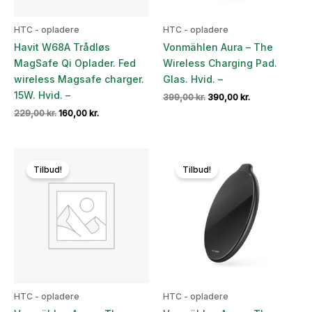
HTC - opladere
HTC - opladere
Havit W68A Trådløs
Vonmählen Aura – The
MagSafe Qi Oplader. Fed
Wireless Charging Pad.
wireless Magsafe charger.
Glas. Hvid. –
15W. Hvid. –
Den
Den
399,00
kr.
390,00
kr.
oprindelige
aktuelle
Den
Den
229,00
kr.
160,00
kr.
pris
pris
oprindelige
aktuelle
var:
er:
pris
pris
399,00 kr..
390,00 kr..
var:
er:
229,00 kr..
160,00 kr..
Tilbud!
Tilbud!
HTC - opladere
HTC - opladere