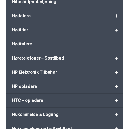
Hitachi fjernbetjening
+
Højtalere
+
Højtider
Højttalere
+
Høretelefoner – Særtilbud
+
HP Elektronik Tilbehør
+
HP opladere
+
HTC – opladere
+
Hukommelse & Lagring
+
Hukommelseskort – Særtilbud