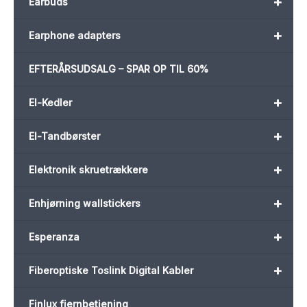
+
Earbuds
+
Earphone adapters
EFTERÅRSUDSALG – SPAR OP TIL 60%
+
El-Kedler
+
El-Tandbørster
+
Elektronik skruetrækkere
+
Enhjørning wallstickers
+
Esperanza
+
Fiberoptiske Toslink Digital Kabler
Finlux fjernbetjening