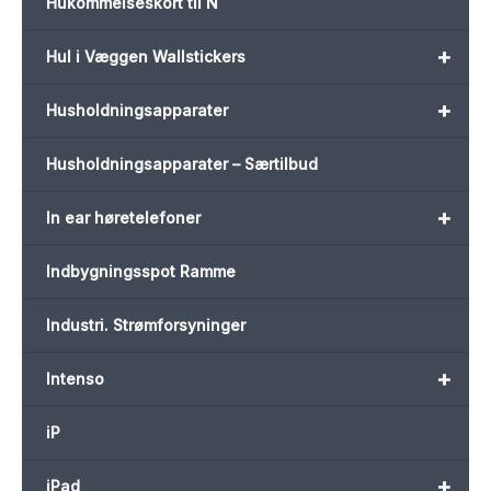
Hukommelseskort til N
+
Hul i Væggen Wallstickers
+
Husholdningsapparater
Husholdningsapparater – Særtilbud
+
In ear høretelefoner
Indbygningsspot Ramme
Industri. Strømforsyninger
+
Intenso
iP
+
iPad