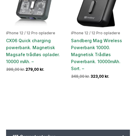
iPhone 12 / 12 Pro opladere
iPhone 12 / 12 Pro opladere
CX06 Quick charging
Sandberg Mag Wireless
powerbank. Magnetisk
Powerbank 10000.
Magsafe trådløs oplader.
Magnetisk Trådløs
10000 mAh. –
Powerbank. 10000mAh.
Sort. –
Den
Den
399,00
kr.
279,00
kr.
oprindelige
aktuelle
Den
Den
349,00
kr.
323,00
kr.
pris
pris
oprindelige
aktuelle
var:
er:
pris
pris
399,00 kr..
279,00 kr..
var:
er:
349,00 kr..
323,00 kr..