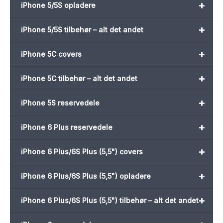
+
iPhone 5/5S opladere
+
iPhone 5/5S tilbehør – alt det andet
+
iPhone 5C covers
+
iPhone 5C tilbehør – alt det andet
+
iPhone 5S reservedele
+
iPhone 6 Plus reservedele
+
iPhone 6 Plus/6S Plus (5,5") covers
+
iPhone 6 Plus/6S Plus (5,5") opladere
+
iPhone 6 Plus/6S Plus (5,5") tilbehør – alt det andet