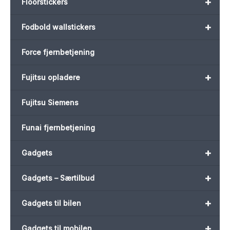
+
Floorstickers
+
Fodbold wallstickers
Force fjernbetjening
+
Fujitsu opladere
Fujitsu Siemens
Funai fjernbetjening
+
Gadgets
+
Gadgets – Særtilbud
+
Gadgets til bilen
+
Gadgets til mobilen