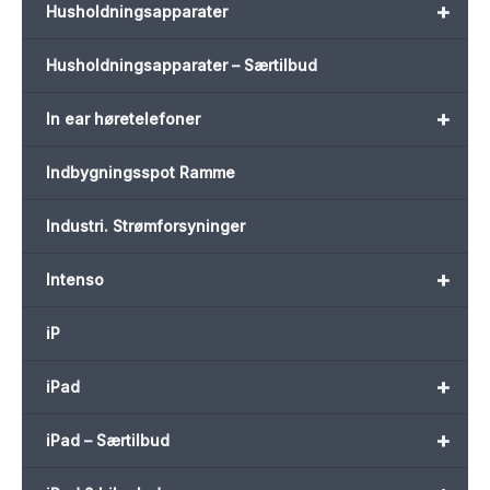
+
Husholdningsapparater
Husholdningsapparater – Særtilbud
+
In ear høretelefoner
Indbygningsspot Ramme
Industri. Strømforsyninger
+
Intenso
iP
+
iPad
+
iPad – Særtilbud