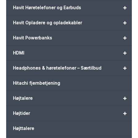
+
Havit Høretelefoner og Earbuds
+
Havit Opladere og opladekabler
+
Havit Powerbanks
+
HDMI
+
Headphones & høretelefoner – Særtilbud
Hitachi fjernbetjening
+
Højtalere
+
Højtider
Højttalere