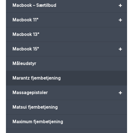
+
Macbook – Særtilbud
+
Macbook 11"
Macbook 13"
+
Macbook 15"
Måleudstyr
Marantz fjernbetjening
+
Massagepistoler
Matsui fjernbetjening
Maximum fjernbetjening