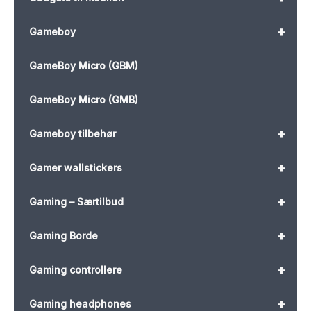
+
Gameboy
GameBoy Micro (GBM)
GameBoy Micro (GMB)
+
Gameboy tilbehør
+
Gamer wallstickers
+
Gaming – Særtilbud
+
Gaming Borde
+
Gaming controllere
+
Gaming headphones