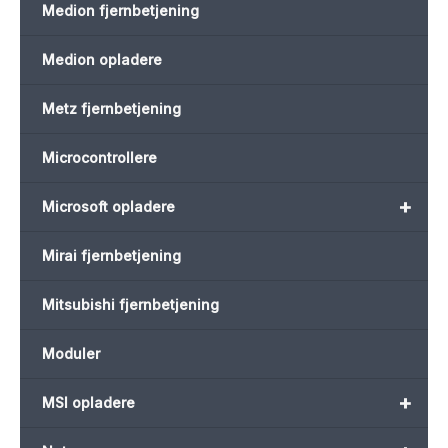
Medion fjernbetjening
Medion opladere
Metz fjernbetjening
Microcontrollere
+
Microsoft opladere
Mirai fjernbetjening
Mitsubishi fjernbetjening
Moduler
+
MSI opladere