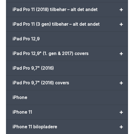
+
iPad Pro 11 (2018) tilbehør – alt det andet
+
iPad Pro 11 (3 gen) tilbehør – alt det andet
iPad Pro 12,9
+
iPad Pro 12,9" (1. gen & 2017) covers
iPad Pro 9,7" (2016)
+
iPad Pro 9,7" (2016) covers
iPhone
+
iPhone 11
+
iPhone 11 bilopladere