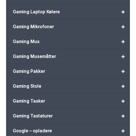
+
Gaming Laptop Kølere
+
Gaming Mikrofoner
+
Gaming Mus
+
Gaming Musemåtter
+
Gaming Pakker
+
Gaming Stole
+
Gaming Tasker
+
Gaming Tastaturer
+
Google – opladere