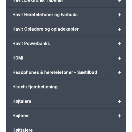
+
Havit Elektronik Tilbehør
+
Havit Høretelefoner og Earbuds
+
Havit Opladere og opladekabler
+
Havit Powerbanks
+
HDMI
+
Headphones & høretelefoner – Særtilbud
Hitachi fjernbetjening
+
Højtalere
+
Højtider
Højttalere