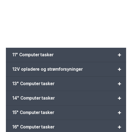
oprindelige
aktuelle
pris
pris
var:
er:
39,00 kr..
19,00 kr..
+
11" Computer tasker
+
12V opladere og strømforsyninger
+
13" Computer tasker
+
14" Computer tasker
+
15" Computer tasker
+
16" Computer tasker