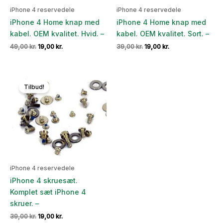
iPhone 4 reservedele
iPhone 4 reservedele
iPhone 4 Home knap med
iPhone 4 Home knap med
kabel. OEM kvalitet. Hvid. –
kabel. OEM kvalitet. Sort. –
Den
Den
Den
Den
49,00
kr.
19,00
kr.
39,00
kr.
19,00
kr.
oprindelige
aktuelle
oprindelige
aktuelle
pris
pris
pris
pris
var:
er:
var:
er:
49,00 kr..
19,00 kr..
39,00 kr..
19,00 kr..
Tilbud!
iPhone 4 reservedele
iPhone 4 skruesæt.
Komplet sæt iPhone 4
skruer. –
Den
Den
39,00
kr.
19,00
kr.