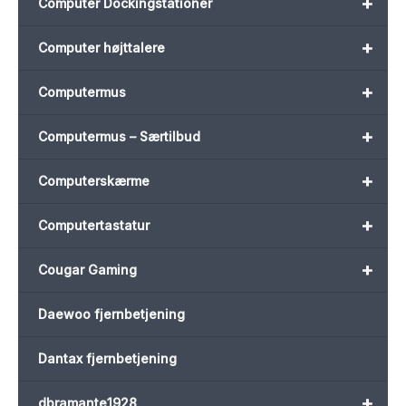
+
Computer Dockingstationer
+
Computer højttalere
+
Computermus
+
Computermus – Særtilbud
+
Computerskærme
+
Computertastatur
+
Cougar Gaming
Daewoo fjernbetjening
Dantax fjernbetjening
+
dbramante1928