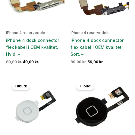
iPhone 4 reservedele
iPhone 4 reservedele
iPhone 4 dock connector
iPhone 4 dock connector
flex kabel i OEM kvalitet.
flex kabel i OEM kvalitet.
Hvid. –
Sort. –
Den
Den
Den
Den
89,00
kr.
49,00
kr.
89,00
kr.
59,00
kr.
oprindelige
aktuelle
oprindelige
aktuelle
pris
pris
pris
pris
var:
er:
var:
er:
89,00 kr..
49,00 kr..
89,00 kr..
59,00 kr..
Tilbud!
Tilbud!