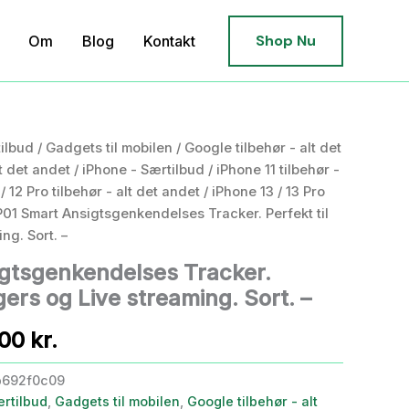
Shop Nu
Om
Blog
Kontakt
ilbud
/
Gadgets til mobilen
/
Google tilbehør - alt det
t det andet
/
iPhone - Særtilbud
/
iPhone 11 tilbehør -
/ 12 Pro tilbehør - alt det andet
/
iPhone 13 / 13 Pro
P01 Smart Ansigtsgenkendelses Tracker. Perfekt til
ng. Sort. –
gtsgenkendelses Tracker.
gers og Live streaming. Sort. –
Den
,00
kr.
ndelige
aktuelle
b692f0c09
rtilbud
,
Gadgets til mobilen
,
Google tilbehør - alt