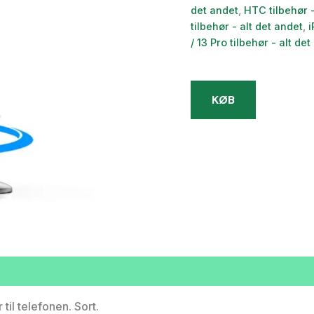
pris
det andet
,
HTC tilbehør -
var:
tilbehør - alt det andet
,
i
/ 13 Pro tilbehør - alt de
359,0
KØB
il telefonen. Sort.