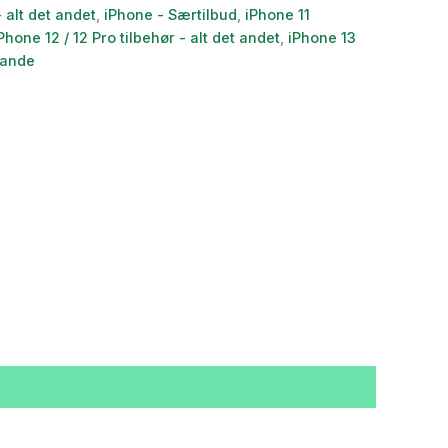
pris
 alt det andet
,
iPhone - Særtilbud
,
iPhone 11
er:
Phone 12 / 12 Pro tilbehør - alt det andet
,
iPhone 13
t ande
0 kr..
246,00 kr..