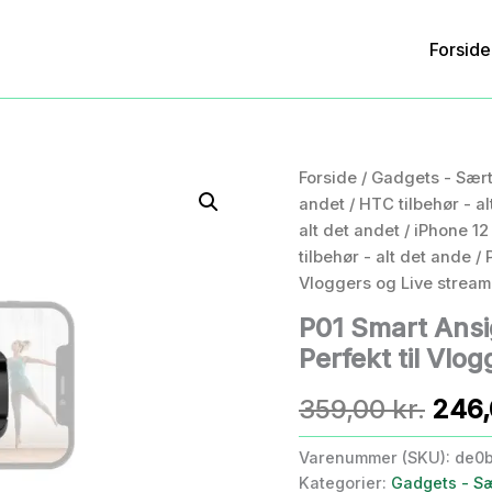
Forside
Forside
/
Gadgets - Sært
andet
/
HTC tilbehør - al
alt det andet
/
iPhone 12 
tilbehør - alt det ande
/ 
Vloggers og Live streami
P01 Smart Ansi
Perfekt til Vlog
Den
359,00
kr.
246
opri
Varenummer (SKU):
de0
Kategorier:
Gadgets - Sæ