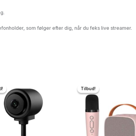
g.
efonholder, som følger efter dig, når du feks live streamer.
d!
d!
Tilbud!
Tilbud!