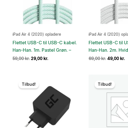
iPad Air 4 (2020) opladere
iPad Air 4 (2020) opl
Flettet USB-C til USB-C kabel.
Flettet USB-C til 
Han-Han. 1m. Pastel Grøn. –
Han-Han. 2m. Hvid
Den
Den
Den
D
59,00
kr.
29,00
kr.
69,00
kr.
49,00
kr.
oprindelige
aktuelle
oprindelig
a
pris
pris
pris
p
var:
er:
var:
e
59,00 kr..
29,00 kr..
69,00 kr..
4
Tilbud!
Tilbud!