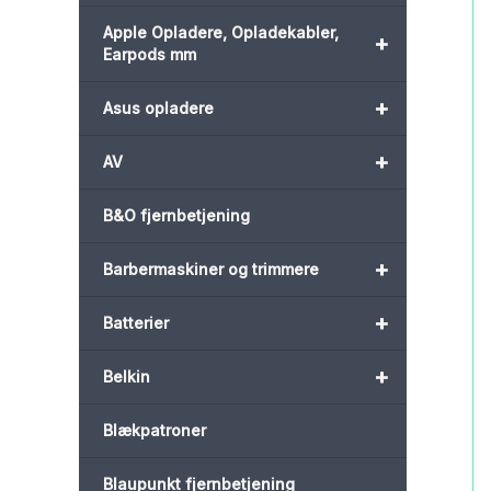
Apple Opladere, Opladekabler,
+
Earpods mm
+
Asus opladere
+
AV
B&O fjernbetjening
+
Barbermaskiner og trimmere
+
Batterier
+
Belkin
Blækpatroner
Blaupunkt fjernbetjening