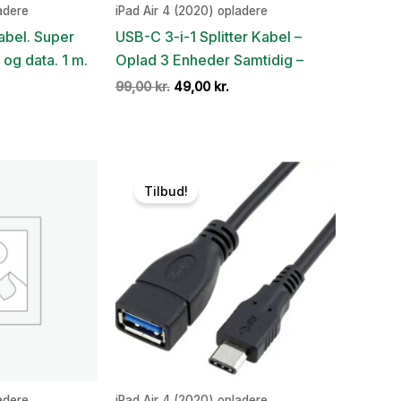
adere
iPad Air 4 (2020) opladere
abel. Super
USB-C 3-i-1 Splitter Kabel –
 og data. 1 m.
Oplad 3 Enheder Samtidig –
Den
Den
99,00
kr.
49,00
kr.
oprindelige
aktuelle
en
pris
pris
ge
ktuelle
var:
er:
ris
99,00 kr..
49,00 kr..
r:
9,00 kr..
Tilbud!
adere
iPad Air 4 (2020) opladere