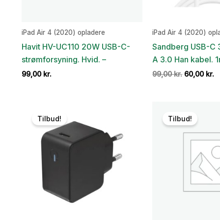
iPad Air 4 (2020) opladere
iPad Air 4 (2020) opl
Havit HV-UC110 20W USB-C-
Sandberg USB-C 3.
strømforsyning. Hvid. –
A 3.0 Han kabel. 1
Den
D
99,00
kr.
99,00
kr.
60,00
kr.
oprindelig
a
pris
p
var:
er
99,00 kr..
6
Tilbud!
Tilbud!