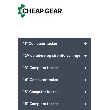
Gå
til
indholdet
+
11" Computer tasker
+
12V opladere og strømforsyninger
+
13" Computer tasker
+
14" Computer tasker
+
15" Computer tasker
+
16" Computer tasker