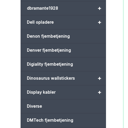
+
dbramante1928
+
Dell opladere
Denon fjernbetjening
Denver fjernbetjening
Digiality fjernbetjening
+
Dinosaurus wallstickers
+
Display kabler
Diverse
DMTech fjernbetjening