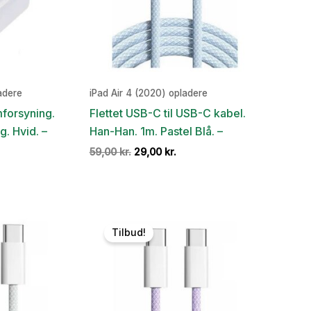
adere
iPad Air 4 (2020) opladere
forsyning.
Flettet USB-C til USB-C kabel.
g. Hvid. –
Han-Han. 1m. Pastel Blå. –
en
Den
Den
59,00
kr.
29,00
kr.
e
ktuelle
oprindelige
aktuelle
ris
pris
pris
:
var:
er:
9,00 kr..
59,00 kr..
29,00 kr..
Tilbud!