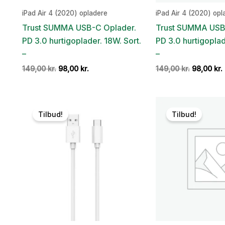
iPad Air 4 (2020) opladere
iPad Air 4 (2020) opl
Trust SUMMA USB-C Oplader.
Trust SUMMA USB
PD 3.0 hurtigoplader. 18W. Sort.
PD 3.0 hurtigoplad
–
–
Den
Den
Den
149,00
kr.
98,00
kr.
149,00
kr.
98,00
kr.
oprindelige
aktuelle
oprindeli
pris
pris
pris
var:
er:
var:
149,00 kr..
98,00 kr..
149,00 kr.
Tilbud!
Tilbud!