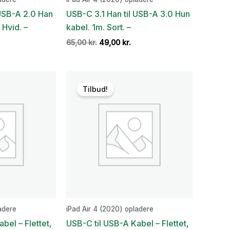
 USB-A 2.0 Han
USB-C 3.1 Han til USB-A 3.0 Hun
 Hvid. –
kabel. 1m. Sort. –
Den
Den
65,00
kr.
49,00
kr.
oprindelige
aktuelle
pris
pris
var:
er:
65,00 kr..
49,00 kr..
Tilbud!
adere
iPad Air 4 (2020) opladere
bel – Flettet,
USB-C til USB-A Kabel – Flettet,