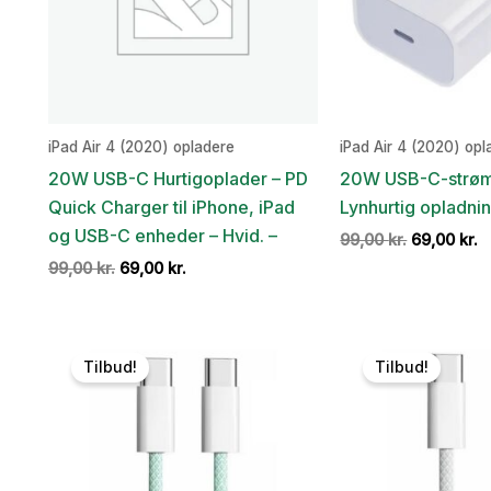
iPad Air 4 (2020) opladere
iPad Air 4 (2020) opl
20W USB-C Hurtigoplader – PD
20W USB-C-strøm
Quick Charger til iPhone, iPad
Lynhurtig opladnin
og USB-C enheder – Hvid. –
Den
D
99,00
kr.
69,00
kr.
oprindelig
a
Den
Den
99,00
kr.
69,00
kr.
pris
p
oprindelige
aktuelle
var:
er
pris
pris
99,00 kr..
6
var:
er:
99,00 kr..
69,00 kr..
Tilbud!
Tilbud!