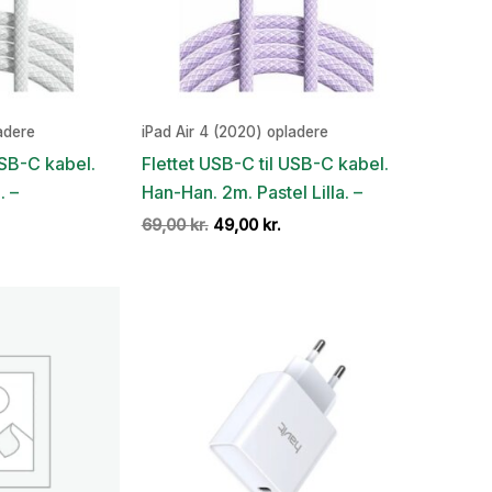
adere
iPad Air 4 (2020) opladere
USB-C kabel.
Flettet USB-C til USB-C kabel.
. –
Han-Han. 2m. Pastel Lilla. –
en
Den
Den
69,00
kr.
49,00
kr.
e
ktuelle
oprindelige
aktuelle
ris
pris
pris
r:
var:
er:
9,00 kr..
69,00 kr..
49,00 kr..