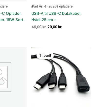
adere
iPad Air 4 (2020) opladere
-C Oplader.
USB-A til USB-C Datakabel.
er. 18W. Sort.
Hvid. 25 cm –
Den
Den
49,00
kr.
29,00
kr.
oprindelige
aktuelle
Den
pris
pris
ge
aktuelle
var:
er:
pris
49,00 kr..
29,00 kr..
er:
.
98,00 kr..
Tilbud!