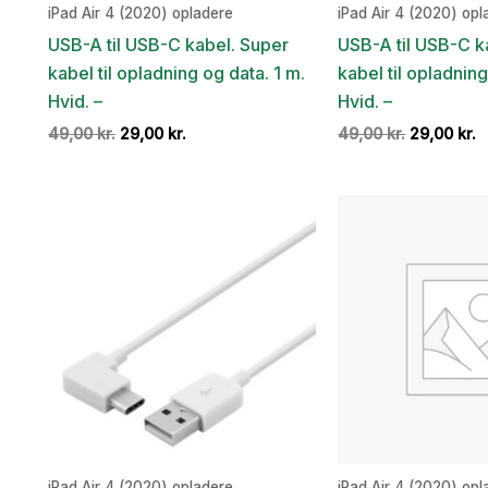
iPad Air 4 (2020) opladere
iPad Air 4 (2020) opl
USB-A til USB-C kabel. Super
USB-A til USB-C k
kabel til opladning og data. 1 m.
kabel til opladning
Hvid. –
Hvid. –
Den
Den
Den
D
49,00
kr.
29,00
kr.
49,00
kr.
29,00
kr.
oprindelige
aktuelle
oprindeli
a
pris
pris
pris
p
var:
er:
var:
e
49,00 kr..
29,00 kr..
49,00 kr..
2
iPad Air 4 (2020) opladere
iPad Air 4 (2020) opl