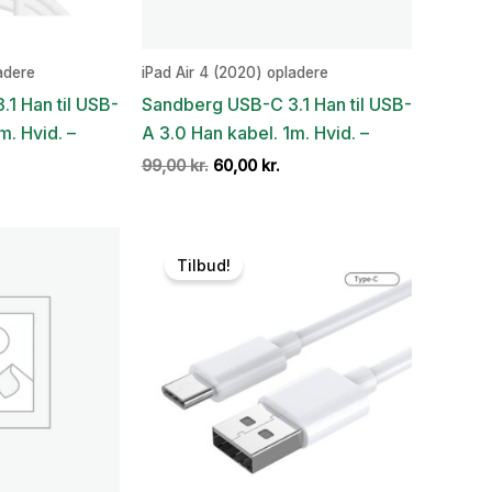
adere
iPad Air 4 (2020) opladere
1 Han til USB-
Sandberg USB-C 3.1 Han til USB-
m. Hvid. –
A 3.0 Han kabel. 1m. Hvid. –
en
Den
Den
99,00
kr.
60,00
kr.
e
ktuelle
oprindelige
aktuelle
ris
pris
pris
:
var:
er:
0,00 kr..
99,00 kr..
60,00 kr..
Tilbud!