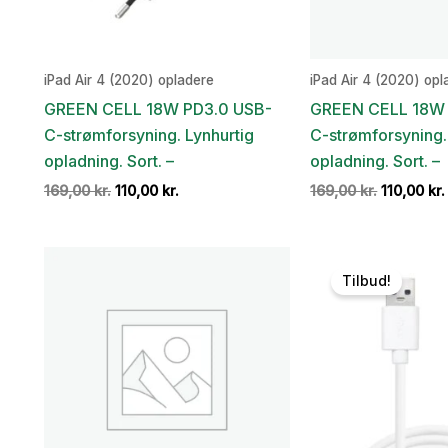
iPad Air 4 (2020) opladere
iPad Air 4 (2020) opl
GREEN CELL 18W PD3.0 USB-
GREEN CELL 18W 
C-strømforsyning. Lynhurtig
C-strømforsyning.
opladning. Sort. –
opladning. Sort. –
Den
Den
Den
169,00
kr.
110,00
kr.
169,00
kr.
110,00
kr.
oprindelige
aktuelle
oprindeli
pris
pris
pris
var:
er:
var:
169,00 kr..
110,00 kr..
169,00 kr.
Tilbud!