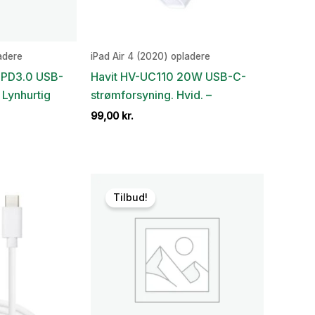
adere
iPad Air 4 (2020) opladere
PD3.0 USB-
Havit HV-UC110 20W USB-C-
 Lynhurtig
strømforsyning. Hvid. –
99,00
kr.
Den
ge
aktuelle
pris
er:
.
110,00 kr..
Tilbud!