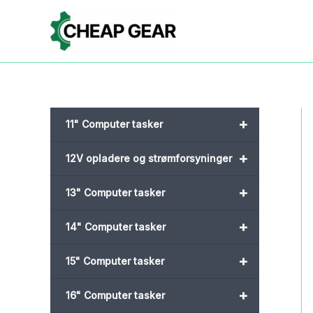
Gå
til
indholdet
+
11" Computer tasker
+
12V opladere og strømforsyninger
+
13" Computer tasker
+
14" Computer tasker
+
15" Computer tasker
+
16" Computer tasker