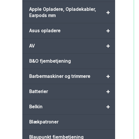
Apple Opladere, Opladekabler,
+
Earpods mm
+
Asus opladere
+
AV
B&O fjernbetjening
+
Barbermaskiner og trimmere
+
Batterier
+
Belkin
Blækpatroner
Blaupunkt fjernbetjening