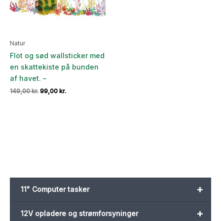
Natur
Flot og sød wallsticker med
en skattekiste på bunden
af havet. –
Den
Den
149,00
kr.
99,00
kr.
oprindelige
aktuelle
pris
pris
var:
er:
149,00 kr..
99,00 kr..
+
11" Computer tasker
+
12V opladere og strømforsyninger