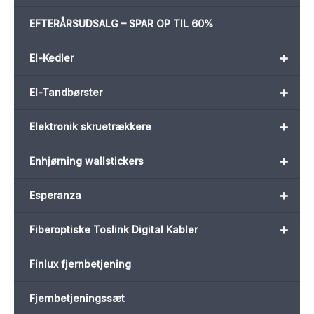
EFTERÅRSUDSALG – SPAR OP TIL 60%
+
El-Kedler
+
El-Tandbørster
+
Elektronik skruetrækkere
+
Enhjørning wallstickers
+
Esperanza
+
Fiberoptiske Toslink Digital Kabler
Finlux fjernbetjening
Fjernbetjeningssæt