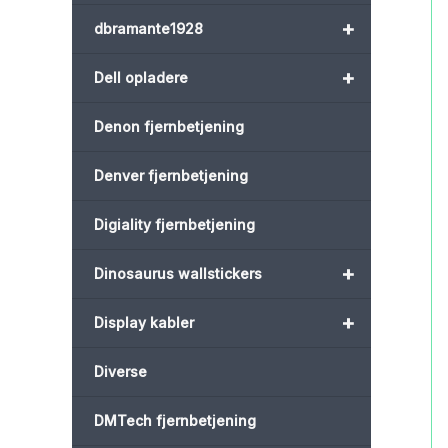
+
dbramante1928
+
Dell opladere
Denon fjernbetjening
Denver fjernbetjening
Digiality fjernbetjening
+
Dinosaurus wallstickers
+
Display kabler
Diverse
DMTech fjernbetjening