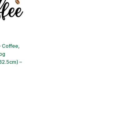
– Coffee,
 og
32.5cm) –
en
e
ktuelle
ris
r:
9,00 kr..