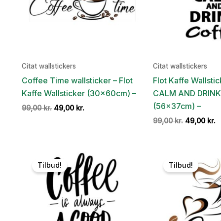
Citat wallstickers
Citat wallstickers
Coffee Time wallsticker – Flot
Flot Kaffe Wallsti
Kaffe Wallsticker (30x60cm) –
CALM AND DRINK
(56x37cm) –
Den
Den
99,00
kr.
49,00
kr.
oprindelige
aktuelle
Den
D
99,00
kr.
49,00
kr.
pris
pris
oprindelig
a
var:
er:
pris
p
99,00 kr..
49,00 kr..
var:
e
99,00 kr..
4
Tilbud!
Tilbud!