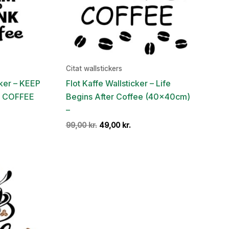
Citat wallstickers
cker – KEEP
Flot Kaffe Wallsticker – Life
 COFFEE
Begins After Coffee (40x40cm)
–
en
Den
Den
99,00
kr.
49,00
kr.
e
ktuelle
oprindelige
aktuelle
ris
pris
pris
r:
var:
er:
9,00 kr..
99,00 kr..
49,00 kr..