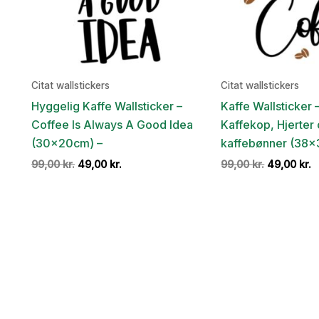
Citat wallstickers
Citat wallstickers
Hyggelig Kaffe Wallsticker –
Kaffe Wallsticker 
Coffee Is Always A Good Idea
Kaffekop, Hjerter
(30x20cm) –
kaffebønner (38×
Den
Den
Den
D
99,00
kr.
49,00
kr.
99,00
kr.
49,00
kr.
oprindelige
aktuelle
oprindelig
a
pris
pris
pris
p
var:
er:
var:
e
99,00 kr..
49,00 kr..
99,00 kr..
4