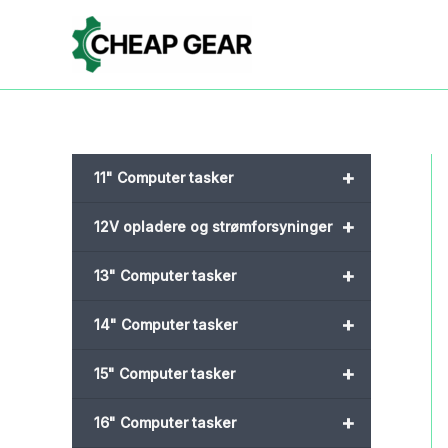
Gå
til
indholdet
+
11" Computer tasker
+
12V opladere og strømforsyninger
+
13" Computer tasker
+
14" Computer tasker
+
15" Computer tasker
+
16" Computer tasker