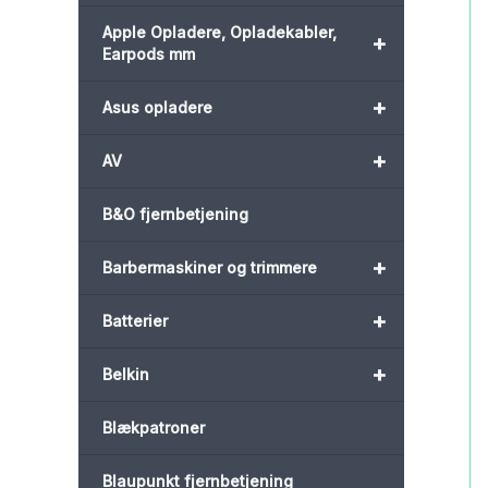
Apple Opladere, Opladekabler,
+
Earpods mm
+
Asus opladere
+
AV
B&O fjernbetjening
+
Barbermaskiner og trimmere
+
Batterier
+
Belkin
Blækpatroner
Blaupunkt fjernbetjening