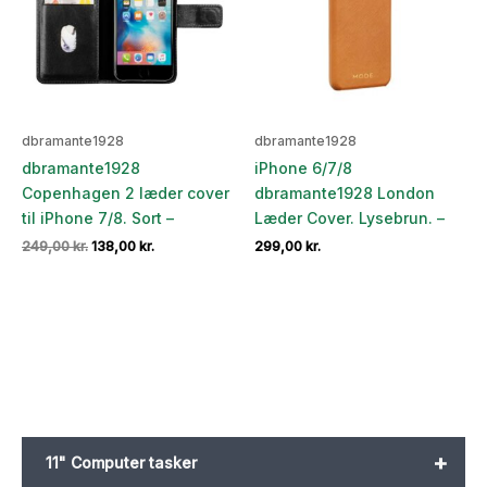
dbramante1928
dbramante1928
dbramante1928
iPhone 6/7/8
Copenhagen 2 læder cover
dbramante1928 London
til iPhone 7/8. Sort –
Læder Cover. Lysebrun. –
Den
Den
249,00
kr.
138,00
kr.
299,00
kr.
oprindelige
aktuelle
pris
pris
var:
er:
249,00 kr..
138,00 kr..
+
11" Computer tasker