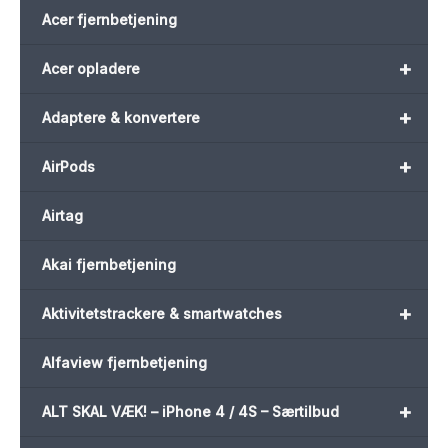
Acer fjernbetjening
+
Acer opladere
+
Adaptere & konvertere
+
AirPods
Airtag
Akai fjernbetjening
+
Aktivitetstrackere & smartwatches
Alfaview fjernbetjening
+
ALT SKAL VÆK! – iPhone 4 / 4S – Særtilbud