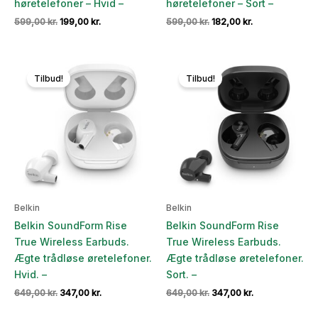
høretelefoner – Hvid –
høretelefoner – Sort –
Den
Den
Den
Den
599,00
kr.
199,00
kr.
599,00
kr.
182,00
kr.
oprindelige
aktuelle
oprindelige
aktuelle
pris
pris
pris
pris
var:
er:
var:
er:
599,00 kr..
199,00 kr..
599,00 kr..
182,00 kr..
Tilbud!
Tilbud!
Belkin
Belkin
Belkin SoundForm Rise
Belkin SoundForm Rise
True Wireless Earbuds.
True Wireless Earbuds.
Ægte trådløse øretelefoner.
Ægte trådløse øretelefoner.
Hvid. –
Sort. –
Den
Den
Den
Den
649,00
kr.
347,00
kr.
649,00
kr.
347,00
kr.
oprindelige
aktuelle
oprindelige
aktuelle
pris
pris
pris
pris