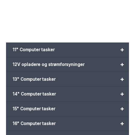
var:
er:
var:
er:
649,00 kr..
347,00 kr..
649,00 kr..
347,00 kr..
+
11" Computer tasker
+
12V opladere og strømforsyninger
+
13" Computer tasker
+
14" Computer tasker
+
15" Computer tasker
+
16" Computer tasker