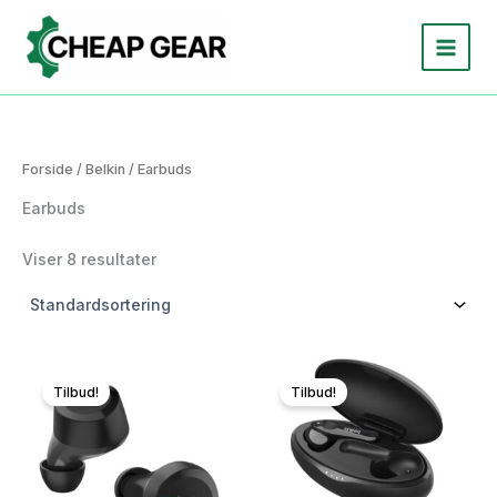
Gå
til
indholdet
Forside
/
Belkin
/ Earbuds
Earbuds
Viser 8 resultater
Tilbud!
Tilbud!