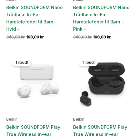
Belkin SOUNDFORM Nano
Belkin SOUNDFORM Nano
Trådløse In-Ear
Trådløse In-Ear
Høretelefoner til Børn –
Høretelefoner til Børn –
Hvid –
Pink –
Den
Den
Den
Den
349,00
kr.
198,00
kr.
349,00
kr.
198,00
kr.
oprindelige
aktuelle
oprindelige
aktuelle
pris
pris
pris
pris
var:
er:
var:
er:
349,00 kr..
198,00 kr..
349,00 kr..
198,00 kr..
Tilbud!
Tilbud!
Belkin
Belkin
Belkin SOUNDFORM Play
Belkin SOUNDFORM Play
True Wireless in-ear
True Wireless in-ear