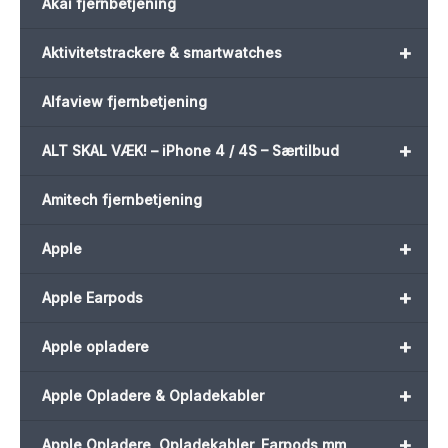
Akai fjernbetjening
+
Aktivitetstrackere & smartwatches
Alfaview fjernbetjening
+
ALT SKAL VÆK! – iPhone 4 / 4S – Særtilbud
Amitech fjernbetjening
+
Apple
+
Apple Earpods
+
Apple opladere
+
Apple Opladere & Opladekabler
+
Apple Opladere, Opladekabler, Earpods mm