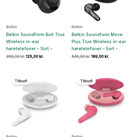
Belkin
Belkin
Belkin SoundForm Bolt True
Belkin Soundform Move
Wireless in-ear
Plus True Wireless in-ear
høretelefoner – Sort –
høretelefoner – Sort –
Den
Den
Den
Den
399,00
kr.
125,00
kr.
549,00
kr.
199,00
kr.
oprindelige
aktuelle
oprindelige
aktuelle
pris
pris
pris
pris
var:
er:
var:
er:
399,00 kr..
125,00 kr..
549,00 kr..
199,00 kr..
Tilbud!
Tilbud!
Belkin
Belkin