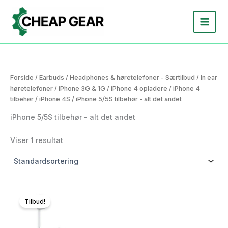
Gå
til
indholdet
Forside
/
Earbuds
/
Headphones & høretelefoner - Særtilbud
/
In ear
høretelefoner
/
iPhone 3G & 1G
/
iPhone 4 opladere
/
iPhone 4
tilbehør
/
iPhone 4S
/ iPhone 5/5S tilbehør - alt det andet
iPhone 5/5S tilbehør - alt det andet
Viser 1 resultat
Tilbud!