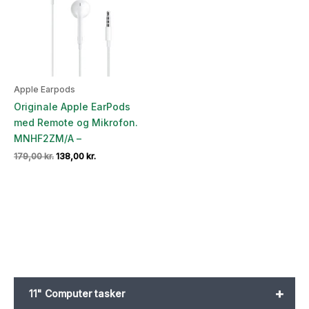
Apple Earpods
Originale Apple EarPods
med Remote og Mikrofon.
MNHF2ZM/A –
Den
Den
179,00
kr.
138,00
kr.
oprindelige
aktuelle
pris
pris
var:
er:
179,00 kr..
138,00 kr..
+
11" Computer tasker