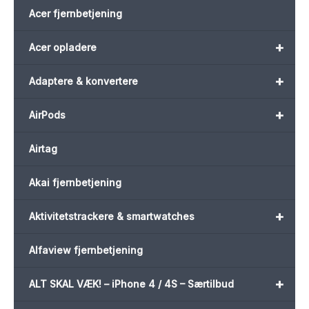
Acer fjernbetjening
+
Acer opladere
+
Adaptere & konvertere
+
AirPods
Airtag
Akai fjernbetjening
+
Aktivitetstrackere & smartwatches
Alfaview fjernbetjening
+
ALT SKAL VÆK! – iPhone 4 / 4S – Særtilbud