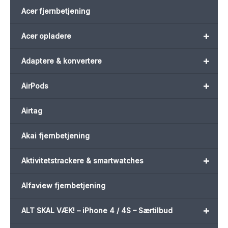
Acer fjernbetjening
+
Acer opladere
+
Adaptere & konvertere
+
AirPods
Airtag
Akai fjernbetjening
+
Aktivitetstrackere & smartwatches
Alfaview fjernbetjening
+
ALT SKAL VÆK! – iPhone 4 / 4S – Særtilbud