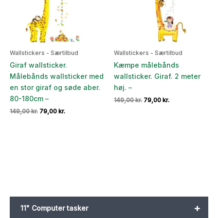
Wallstickers - Særtilbud
Wallstickers - Særtilbud
Giraf wallsticker.
Kæmpe målebånds
Målebånds wallsticker med
wallsticker. Giraf. 2 meter
en stor giraf og søde aber.
høj. –
80-180cm –
Den
Den
149,00
kr.
79,00
kr.
oprindelige
aktuelle
Den
Den
149,00
kr.
79,00
kr.
pris
pris
oprindelige
aktuelle
var:
er:
pris
pris
149,00 kr..
79,00 kr..
var:
er:
149,00 kr..
79,00 kr..
+
11" Computer tasker