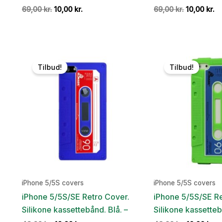
Den
Den
Den
D
69,00
kr.
10,00
kr.
69,00
kr.
10,00
kr.
oprindelige
aktuelle
oprindelig
ak
pris
pris
pris
pr
var:
er:
var:
er
69,00 kr..
10,00 kr..
69,00 kr..
10
Tilbud!
Tilbud!
iPhone 5/5S covers
iPhone 5/5S covers
iPhone 5/5S/SE Retro Cover.
iPhone 5/5S/SE Re
Silikone kassettebånd. Blå. –
Silikone kassetteb