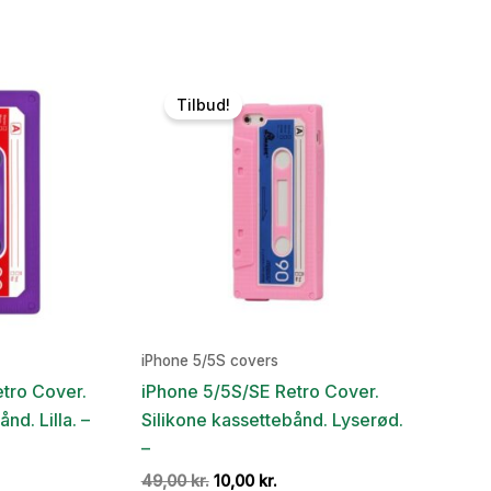
en
pris
pris
ge
tuelle
var:
er:
is
39,00 kr..
10,00 kr..
:
,00 kr..
Tilbud!
iPhone 5/5S covers
tro Cover.
iPhone 5/5S/SE Retro Cover.
nd. Lilla. –
Silikone kassettebånd. Lyserød.
–
en
ge
tuelle
Den
Den
49,00
kr.
10,00
kr.
is