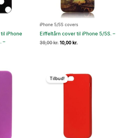
iPhone 5/5S covers
til iPhone
Eiffeltårn cover til iPhone 5/5S. –
. –
Den
Den
39,00
kr.
10,00
kr.
oprindelige
aktuelle
en
pris
pris
e
tuelle
var:
er:
is
39,00 kr..
10,00 kr..
:
,00 kr..
Tilbud!