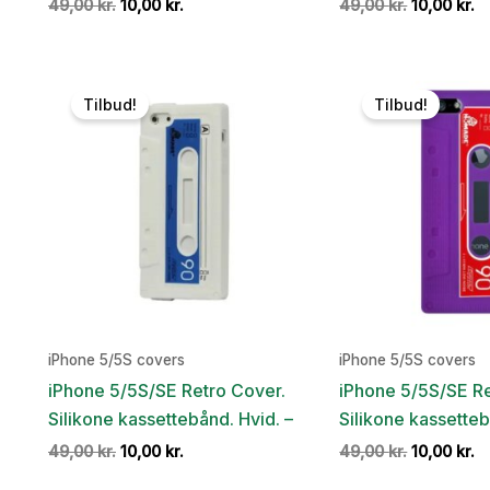
Den
Den
Den
D
49,00
kr.
10,00
kr.
49,00
kr.
10,00
kr.
oprindelige
aktuelle
oprindeli
ak
pris
pris
pris
pr
var:
er:
var:
er
49,00 kr..
10,00 kr..
49,00 kr..
10
Tilbud!
Tilbud!
iPhone 5/5S covers
iPhone 5/5S covers
iPhone 5/5S/SE Retro Cover.
iPhone 5/5S/SE Re
Silikone kassettebånd. Hvid. –
Silikone kassettebå
Den
Den
Den
D
49,00
kr.
10,00
kr.
49,00
kr.
10,00
kr.
oprindelige
aktuelle
oprindeli
ak
pris
pris
pris
pr