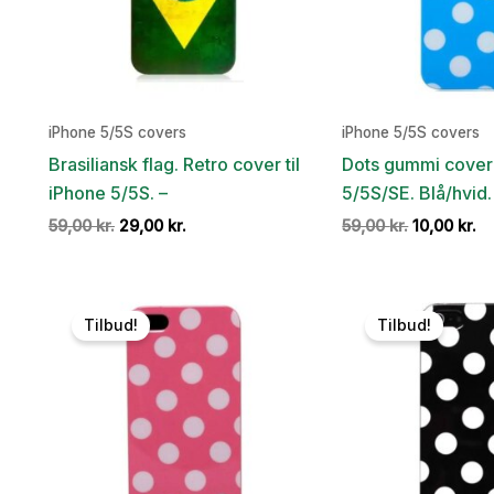
iPhone 5/5S covers
iPhone 5/5S covers
Brasiliansk flag. Retro cover til
Dots gummi cover 
iPhone 5/5S. –
5/5S/SE. Blå/hvid.
Den
Den
Den
D
59,00
kr.
29,00
kr.
59,00
kr.
10,00
kr.
oprindelige
aktuelle
oprindelig
ak
pris
pris
pris
pr
var:
er:
var:
er
59,00 kr..
29,00 kr..
59,00 kr..
10
Tilbud!
Tilbud!