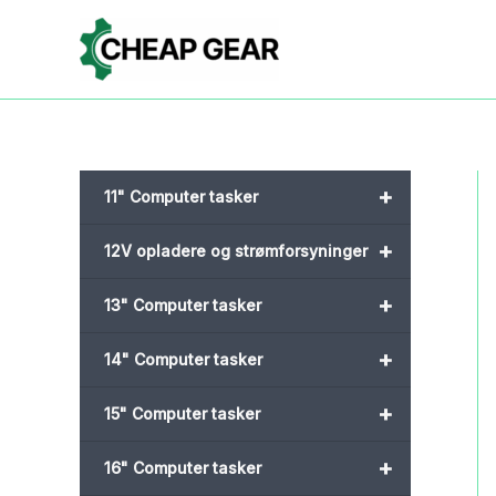
Gå
til
indholdet
+
11" Computer tasker
+
12V opladere og strømforsyninger
+
13" Computer tasker
+
14" Computer tasker
+
15" Computer tasker
+
16" Computer tasker