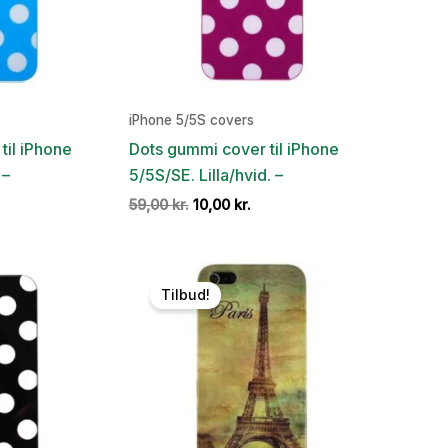
iPhone 5/5S covers
til iPhone
Dots gummi cover til iPhone
 –
5/5S/SE. Lilla/hvid. –
en
Den
Den
59,00
kr.
10,00
kr.
e
tuelle
oprindelige
aktuelle
is
pris
pris
:
var:
er:
,00 kr..
59,00 kr..
10,00 kr..
Tilbud!