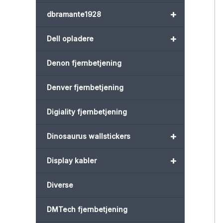
+
dbramante1928
+
Dell opladere
Denon fjernbetjening
Denver fjernbetjening
Digiality fjernbetjening
+
Dinosaurus wallstickers
+
Display kabler
Diverse
DMTech fjernbetjening