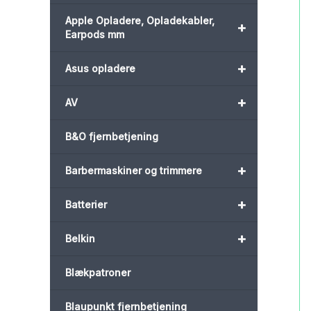
Apple Opladere, Opladekabler,
+
Earpods mm
+
Asus opladere
+
AV
B&O fjernbetjening
+
Barbermaskiner og trimmere
+
Batterier
+
Belkin
Blækpatroner
Blaupunkt fjernbetjening