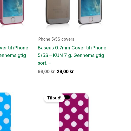
iPhone 5/5S covers
er til iPhone
Baseus 0.7mm Cover til iPhone
Gennemsigtig
5/5S – KUN 7 g. Gennemsigtig
sort. –
en
Den
Den
99,00
kr.
29,00
kr.
e
ktuelle
oprindelige
aktuelle
ris
pris
pris
:
var:
er:
9,00 kr..
99,00 kr..
29,00 kr..
Tilbud!