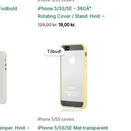
iPhone 5/5S covers
 Fodbold
iPhone 5/5S/SE – 360Â°
Rotating Cover / Stand. Hvid. –
en
Den
Den
129,00
kr.
19,00
kr.
e
ktuelle
oprindelige
aktuelle
ris
pris
pris
r:
var:
er:
9,00 kr..
129,00 kr..
19,00 kr..
Tilbud!
iPhone 5/5S covers
mper. Hvid. –
iPhone 5/5S/SE Mat transparent