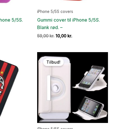
iPhone 5/5S covers
Phone 5/5S.
Gummi cover til iPhone 5/5S.
Blank rød. –
en
Den
Den
59,00
kr.
10,00
kr.
e
tuelle
oprindelige
aktuelle
is
pris
pris
:
var:
er:
,00 kr..
59,00 kr..
10,00 kr..
Tilbud!