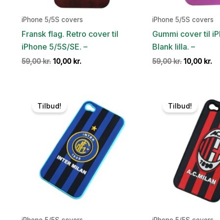
iPhone 5/5S covers
iPhone 5/5S covers
Fransk flag. Retro cover til
Gummi cover til i
iPhone 5/5S/SE. –
Blank lilla. –
Den
Den
Den
D
59,00
kr.
10,00
kr.
59,00
kr.
10,00
kr.
oprindelige
aktuelle
oprindelig
ak
pris
pris
pris
pr
var:
er:
var:
er
59,00 kr..
10,00 kr..
59,00 kr..
10
Tilbud!
Tilbud!