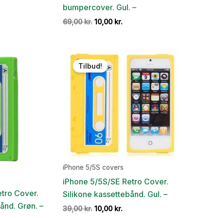
bumpercover. Gul. –
en
e
tuelle
Den
Den
69,00
kr.
10,00
kr.
is
oprindelige
aktuelle
:
pris
pris
,00 kr..
var:
er:
69,00 kr..
10,00 kr..
Tilbud!
iPhone 5/5S covers
iPhone 5/5S/SE Retro Cover.
tro Cover.
Silikone kassettebånd. Gul. –
ånd. Grøn. –
Den
Den
39,00
kr.
10,00
kr.
oprindelige
aktuelle