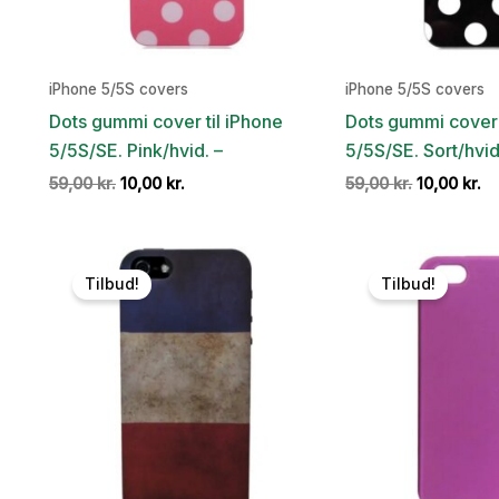
iPhone 5/5S covers
iPhone 5/5S covers
Dots gummi cover til iPhone
Dots gummi cover 
5/5S/SE. Pink/hvid. –
5/5S/SE. Sort/hvid
Den
Den
Den
D
59,00
kr.
10,00
kr.
59,00
kr.
10,00
kr.
oprindelige
aktuelle
oprindelig
ak
pris
pris
pris
pr
var:
er:
var:
er
59,00 kr..
10,00 kr..
59,00 kr..
10
Tilbud!
Tilbud!