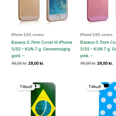
iPhone 5/5S covers
iPhone 5/5S covers
Baseus 0.7mm Cover til iPhone
Baseus 0.7mm Cov
5/5S – KUN 7 g. Gennemsigtig
5/5S – KUN 7 g. 
gold. –
pink. –
Den
Den
Den
D
99,00
kr.
29,00
kr.
99,00
kr.
29,00
kr.
oprindelige
aktuelle
oprindelig
a
pris
pris
pris
p
var:
er:
var:
er
99,00 kr..
29,00 kr..
99,00 kr..
2
Tilbud!
Tilbud!