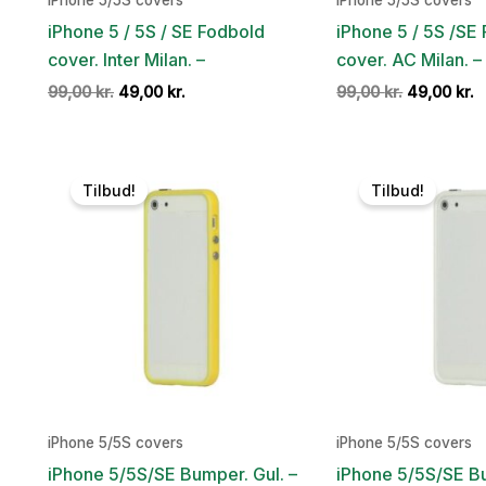
iPhone 5/5S covers
iPhone 5/5S covers
iPhone 5 / 5S / SE Fodbold
iPhone 5 / 5S /SE
cover. Inter Milan. –
cover. AC Milan. –
Den
Den
Den
D
99,00
kr.
49,00
kr.
99,00
kr.
49,00
kr.
oprindelige
aktuelle
oprindelig
a
pris
pris
pris
p
var:
er:
var:
e
99,00 kr..
49,00 kr..
99,00 kr..
4
Tilbud!
Tilbud!
iPhone 5/5S covers
iPhone 5/5S covers
iPhone 5/5S/SE Bumper. Gul. –
iPhone 5/5S/SE Bu