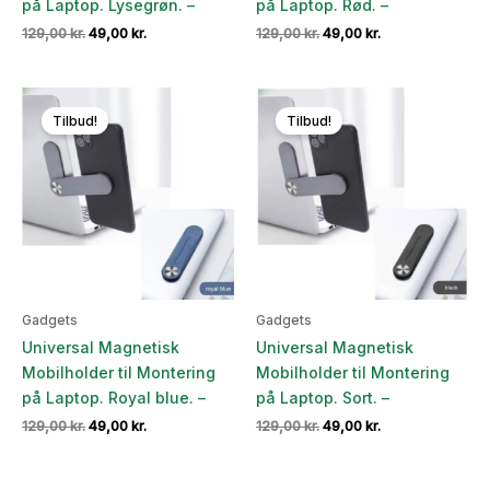
på Laptop. Lysegrøn. –
på Laptop. Rød. –
Den
Den
Den
Den
129,00
kr.
49,00
kr.
129,00
kr.
49,00
kr.
oprindelige
aktuelle
oprindelige
aktuelle
pris
pris
pris
pris
var:
er:
var:
er:
129,00 kr..
49,00 kr..
129,00 kr..
49,00 kr..
Tilbud!
Tilbud!
Gadgets
Gadgets
Universal Magnetisk
Universal Magnetisk
Mobilholder til Montering
Mobilholder til Montering
på Laptop. Royal blue. –
på Laptop. Sort. –
Den
Den
Den
Den
129,00
kr.
49,00
kr.
129,00
kr.
49,00
kr.
oprindelige
aktuelle
oprindelige
aktuelle
pris
pris
pris
pris
var:
er:
var:
er: