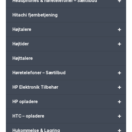
+
Headphones & høretelefoner – Særtilbud
Hitachi fjernbetjening
+
Højtalere
+
Højtider
Højttalere
+
Høretelefoner – Særtilbud
+
HP Elektronik Tilbehør
+
HP opladere
+
HTC – opladere
+
Hukommelse & Lagring