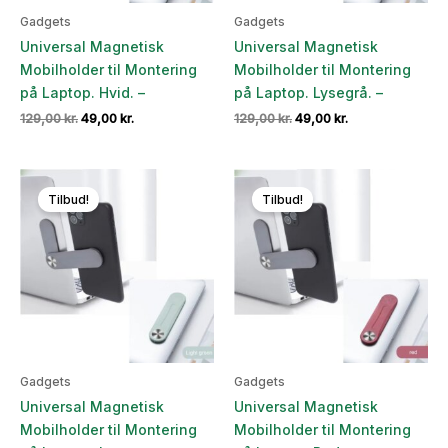
Gadgets
Gadgets
Universal Magnetisk
Universal Magnetisk
Mobilholder til Montering
Mobilholder til Montering
på Laptop. Hvid. –
på Laptop. Lysegrå. –
Den
Den
Den
Den
129,00
kr.
49,00
kr.
129,00
kr.
49,00
kr.
oprindelige
aktuelle
oprindelige
aktuelle
pris
pris
pris
pris
var:
er:
var:
er:
129,00 kr..
49,00 kr..
129,00 kr..
49,00 kr..
Tilbud!
Tilbud!
Gadgets
Gadgets
Universal Magnetisk
Universal Magnetisk
Mobilholder til Montering
Mobilholder til Montering