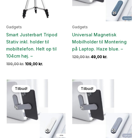
Gadgets
Gadgets
Smart Justerbart Tripod
Universal Magnetisk
Stativ inkl. holder til
Mobilholder til Montering
mobiltelefon. Helt op til
på Laptop. Haze blue. –
104cm høj. –
Den
Den
129,00
kr.
49,00
kr.
oprindelige
aktuelle
Den
Den
199,00
kr.
109,00
kr.
pris
pris
oprindelige
aktuelle
var:
er:
pris
pris
129,00 kr..
49,00 kr..
var:
er:
199,00 kr..
109,00 kr..
Tilbud!
Tilbud!