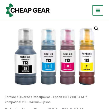
Gå
til
indholdet
Forside
/
Diverse
/ Rabatpakke – Epson 113 1 x BK-C-M-Y
kompatibel 113 – 340ml – Epson