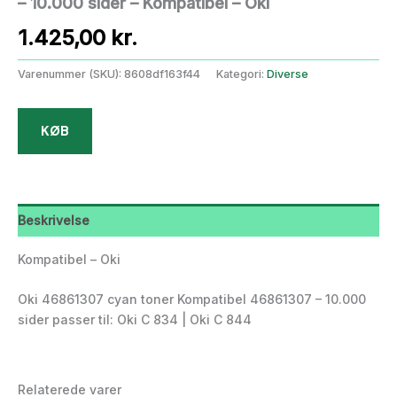
– 10.000 sider – Kompatibel – Oki
1.425,00
kr.
Varenummer (SKU):
8608df163f44
Kategori:
Diverse
KØB
Beskrivelse
Kompatibel – Oki
Oki 46861307 cyan toner Kompatibel 46861307 – 10.000
sider passer til: Oki C 834 | Oki C 844
Relaterede varer