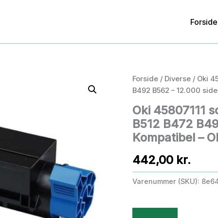
Forside
Forside
/
Diverse
/ Oki 4
B492 B562 – 12.000 sider
Oki 45807111 s
B512 B472 B492
Kompatibel – O
442,00
kr.
Varenummer (SKU):
8e64