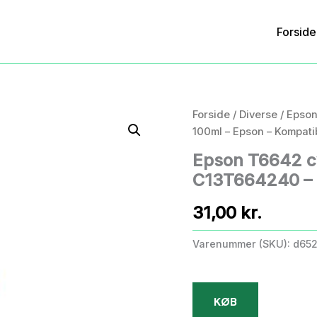
Forside
Forside
/
Diverse
/ Epson
100ml – Epson – Kompati
Epson T6642 cy
C13T664240 – 
31,00
kr.
Varenummer (SKU):
d65
KØB