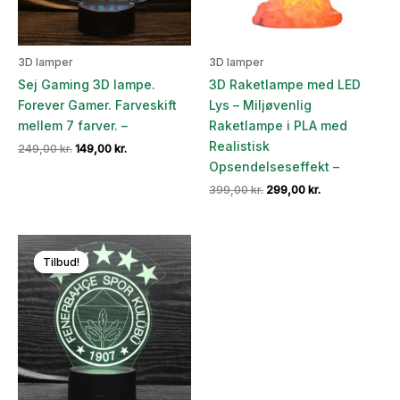
3D lamper
3D lamper
Sej Gaming 3D lampe.
3D Raketlampe med LED
Forever Gamer. Farveskift
Lys – Miljøvenlig
mellem 7 farver. –
Raketlampe i PLA med
Realistisk
Den
Den
249,00
kr.
149,00
kr.
oprindelige
aktuelle
Opsendelseseffekt –
pris
pris
Den
Den
399,00
kr.
299,00
kr.
var:
er:
oprindelige
aktuelle
249,00 kr..
149,00 kr..
pris
pris
var:
er:
399,00 kr..
299,00 kr..
Tilbud!
Tilbud!