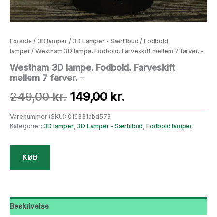
Forside
/
3D lamper
/
3D Lamper - Særtilbud
/
Fodbold
lamper
/ Westham 3D lampe. Fodbold. Farveskift mellem 7 farver. –
Westham 3D lampe. Fodbold. Farveskift
mellem 7 farver. –
Den
Den
249,00
kr.
149,00
kr.
oprindelige
aktuelle
Varenummer (SKU):
019331abd573
Kategorier:
3D lamper
,
3D Lamper - Særtilbud
,
Fodbold lamper
pris
pris
var:
er:
KØB
249,00 kr..
149,00 kr..
Beskrivelse