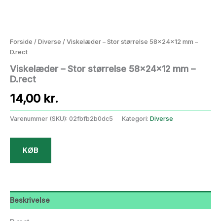
Forside
/
Diverse
/ Viskelæder – Stor størrelse 58x24x12 mm –
D.rect
Viskelæder – Stor størrelse 58x24x12 mm –
D.rect
14,00
kr.
Varenummer (SKU):
02fbfb2b0dc5
Kategori:
Diverse
KØB
Beskrivelse