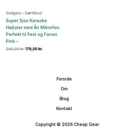
Gadgets - Særtilbud
Super Sjov Karaoke
Højtaler med Ãn Mikrofon.
Perfekt til Fest og Farver.
Pink –
Den
Den
249,00
kr.
179,00
kr.
oprindelige
aktuelle
pris
pris
var:
er:
249,00 kr..
179,00 kr..
Forside
Om
Blog
Kontakt
Copyright © 2026 Cheap Gear