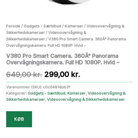
Forside
/
Gadgets - Særtilbud
/
Kameraer
/
Videoovervågning &
Sikkerhedskameraer
/
Videoovervågning &
Sikkerhedskameraer
/ V380 Pro Smart Camera. 360Â° Panorama
Overvågningskamera. Full HD 1080P. Hvid –
V380 Pro Smart Camera. 360Â° Panorama
Overvågningskamera. Full HD 1080P. Hvid –
Den
Den
649,00
kr.
299,00
kr.
oprindelige
aktuelle
Varenummer (SKU):
c0c04814bb3f
Kategorier:
Gadgets - Særtilbud
,
Kameraer
,
Videoovervågning &
pris
pris
Sikkerhedskameraer
,
Videoovervågning & Sikkerhedskameraer
var:
er:
KØB
649,00 kr..
299,00 kr..