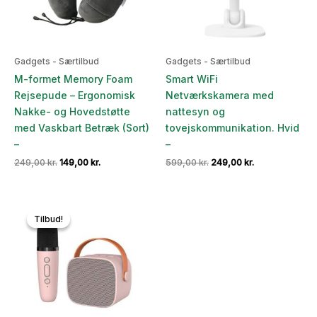
Gadgets - Særtilbud
Gadgets - Særtilbud
M-formet Memory Foam
Smart WiFi
Rejsepude – Ergonomisk
Netværkskamera med
Nakke- og Hovedstøtte
nattesyn og
med Vaskbart Betræk (Sort)
tovejskommunikation. Hvid
–
–
Den
Den
Den
Den
249,00
kr.
149,00
kr.
599,00
kr.
249,00
kr.
oprindelige
aktuelle
oprindelige
aktuelle
pris
pris
pris
pris
var:
er:
var:
er:
249,00 kr..
149,00 kr..
599,00 kr..
249,00 kr..
Tilbud!
Tilbud!