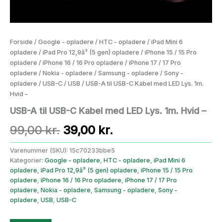
Forside
/
Google - opladere
/
HTC - opladere
/
iPad Mini 6
opladere
/
iPad Pro 12,9â³ (5 gen) opladere
/
iPhone 15 / 15 Pro
opladere
/
iPhone 16 / 16 Pro opladere
/
iPhone 17 / 17 Pro
opladere
/
Nokia - opladere
/
Samsung - opladere
/
Sony -
opladere
/
USB-C
/
USB
/ USB-A til USB-C Kabel med LED Lys. 1m.
Hvid –
USB-A til USB-C Kabel med LED Lys. 1m. Hvid –
Den
Den
99,00
kr.
39,00
kr.
oprindelige
aktuelle
Varenummer (SKU):
15c70233bbe5
Kategorier:
Google - opladere
,
HTC - opladere
,
iPad Mini 6
pris
pris
opladere
,
iPad Pro 12,9â³ (5 gen) opladere
,
iPhone 15 / 15 Pro
opladere
,
iPhone 16 / 16 Pro opladere
,
iPhone 17 / 17 Pro
var:
er:
opladere
,
Nokia - opladere
,
Samsung - opladere
,
Sony -
opladere
,
USB
,
USB-C
99,00 kr..
39,00 kr..