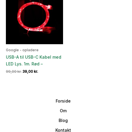
Google - opladere
USB-A til USB-C Kabel med
LED Lys. 1m. Rød –
Den
Den
99,00
kr.
39,00
kr.
oprindelige
aktuelle
pris
pris
var:
er:
99,00 kr..
39,00 kr..
Forside
Om
Blog
Kontakt