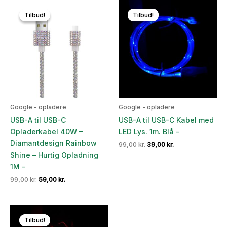
Tilbud!
Tilbud!
Tilbud!
Tilbud!
Google - opladere
Google - opladere
USB-A til USB-C
USB-A til USB-C Kabel med
Opladerkabel 40W –
LED Lys. 1m. Blå –
Diamantdesign Rainbow
Den
Den
99,00
kr.
39,00
kr.
oprindelige
aktuelle
Shine – Hurtig Opladning
pris
pris
1M –
var:
er:
99,00 kr..
39,00 kr..
Den
Den
99,00
kr.
59,00
kr.
oprindelige
aktuelle
pris
pris
var:
er:
99,00 kr..
59,00 kr..
Tilbud!
Tilbud!