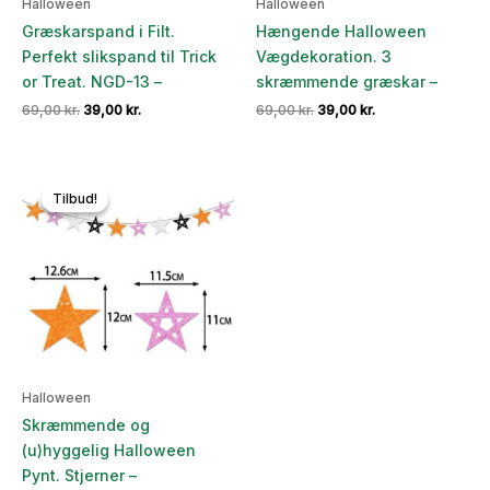
Halloween
Halloween
Græskarspand i Filt.
Hængende Halloween
Perfekt slikspand til Trick
Vægdekoration. 3
or Treat. NGD-13 –
skræmmende græskar –
Den
Den
Den
Den
69,00
kr.
39,00
kr.
69,00
kr.
39,00
kr.
oprindelige
aktuelle
oprindelige
aktuelle
pris
pris
pris
pris
var:
er:
var:
er:
69,00 kr..
39,00 kr..
69,00 kr..
39,00 kr..
Tilbud!
Tilbud!
Halloween
Skræmmende og
(u)hyggelig Halloween
Pynt. Stjerner –