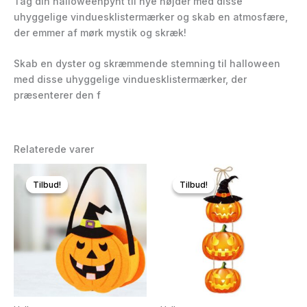
Tag din halloweenpynt til nye højder med disse
uhyggelige vinduesklistermærker og skab en atmosfære,
der emmer af mørk mystik og skræk!
Skab en dyster og skræmmende stemning til halloween
med disse uhyggelige vinduesklistermærker, der
præsenterer den f
Relaterede varer
Tilbud!
Tilbud!
Tilbud!
Tilbud!