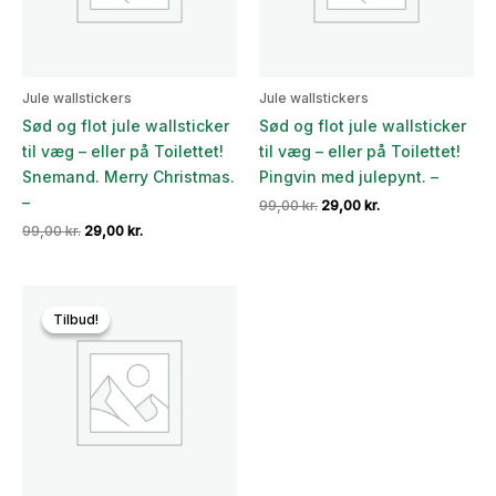
Jule wallstickers
Jule wallstickers
Sød og flot jule wallsticker
Sød og flot jule wallsticker
til væg – eller på Toilettet!
til væg – eller på Toilettet!
Snemand. Merry Christmas.
Pingvin med julepynt. –
–
Den
Den
99,00
kr.
29,00
kr.
oprindelige
aktuelle
Den
Den
99,00
kr.
29,00
kr.
pris
pris
oprindelige
aktuelle
var:
er:
pris
pris
99,00 kr..
29,00 kr..
var:
er:
99,00 kr..
29,00 kr..
Tilbud!
Tilbud!