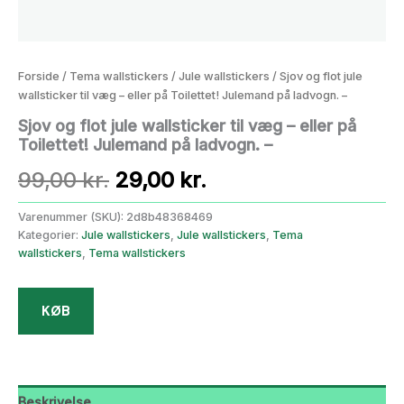
Forside
/
Tema wallstickers
/
Jule wallstickers
/ Sjov og flot jule
wallsticker til væg – eller på Toilettet! Julemand på ladvogn. –
Sjov og flot jule wallsticker til væg – eller på
Toilettet! Julemand på ladvogn. –
Den
Den
99,00
kr.
29,00
kr.
oprindelige
aktuelle
Varenummer (SKU):
2d8b48368469
Kategorier:
Jule wallstickers
,
Jule wallstickers
,
Tema
pris
pris
wallstickers
,
Tema wallstickers
var:
er:
KØB
99,00 kr..
29,00 kr..
Beskrivelse