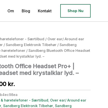
Shop Nu
Om
Blog
Kontakt
øretelefoner - Særtilbud
/
Over ear/ Around ear
ør
/
Sandberg Elektronik Tilbehør
/
Sandberg
 høretelefoner
/ Sandberg Bluetooth Office Headset
dset med krystalklar lyd. –
ooth Office Headset Pro+ |
eadset med krystalklar lyd. –
Den
,00
kr.
ndelige
aktuelle
fb4ec98ea
& høretelefoner - Særtilbud
,
Over ear/ Around ear
pris
r
,
Sandberg Elektronik Tilbehør
,
Sandberg