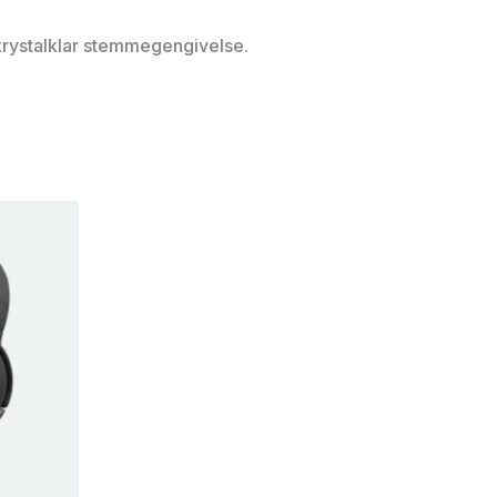
r krystalklar stemmegengivelse.