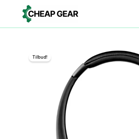
Gå
til
indholdet
Tilbud!