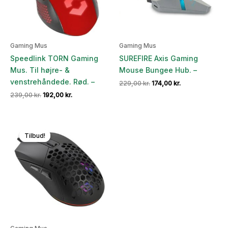
Gaming Mus
Gaming Mus
Speedlink TORN Gaming
SUREFIRE Axis Gaming
Mus. Til højre- &
Mouse Bungee Hub. –
venstrehåndede. Rød. –
Den
Den
229,00
kr.
174,00
kr.
oprindelige
aktuelle
Den
Den
239,00
kr.
192,00
kr.
pris
pris
oprindelige
aktuelle
var:
er:
pris
pris
229,00 kr..
174,00 kr..
var:
er:
239,00 kr..
192,00 kr..
Tilbud!
Tilbud!