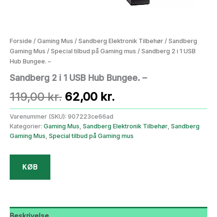
Forside
/
Gaming Mus
/
Sandberg Elektronik Tilbehør
/
Sandberg
Gaming Mus
/
Special tilbud på Gaming mus
/ Sandberg 2 i 1 USB
Hub Bungee. –
Sandberg 2 i 1 USB Hub Bungee. –
Den
Den
119,00
kr.
62,00
kr.
oprindelige
aktuelle
Varenummer (SKU):
907223ce66ad
Kategorier:
Gaming Mus
,
Sandberg Elektronik Tilbehør
,
Sandberg
pris
pris
Gaming Mus
,
Special tilbud på Gaming mus
var:
er:
KØB
119,00 kr..
62,00 kr..
Beskrivelse