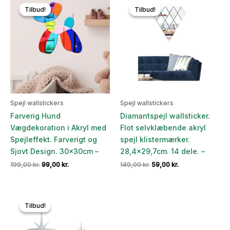
Tilbud!
Tilbud!
Tilbud!
Tilbud!
Spejl wallstickers
Spejl wallstickers
Farverig Hund
Diamantspejl wallsticker.
Vægdekoration i Akryl med
Flot selvklæbende akryl
Spejleffekt. Farverigt og
spejl klistermærker.
Sjovt Design. 30x30cm –
28,4×29,7cm. 14 dele. –
Den
Den
Den
Den
199,00
kr.
99,00
kr.
149,00
kr.
59,00
kr.
oprindelige
aktuelle
oprindelige
aktuelle
pris
pris
pris
pris
var:
er:
var:
er:
199,00 kr..
99,00 kr..
149,00 kr..
59,00 kr..
Tilbud!
Tilbud!