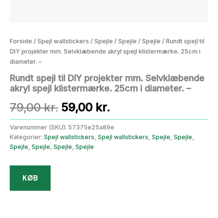
Forside
/
Spejl wallstickers
/
Spejle
/
Spejle
/
Spejle
/ Rundt spejl til
DIY projekter mm. Selvklæbende akryl spejl klistermærke. 25cm i
diameter. –
Rundt spejl til DIY projekter mm. Selvklæbende
akryl spejl klistermærke. 25cm i diameter. –
Den
Den
79,00
kr.
59,00
kr.
oprindelige
aktuelle
Varenummer (SKU):
57375e25a89e
Kategorier:
Spejl wallstickers
,
Spejl wallstickers
,
Spejle
,
Spejle
,
pris
pris
Spejle
,
Spejle
,
Spejle
,
Spejle
var:
er:
KØB
79,00 kr..
59,00 kr..