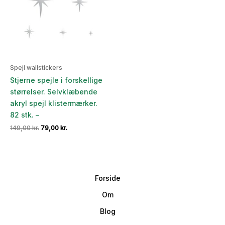
Spejl wallstickers
Stjerne spejle i forskellige
størrelser. Selvklæbende
akryl spejl klistermærker.
82 stk. –
Den
Den
149,00
kr.
79,00
kr.
oprindelige
aktuelle
pris
pris
var:
er:
149,00 kr..
79,00 kr..
Forside
Om
Blog