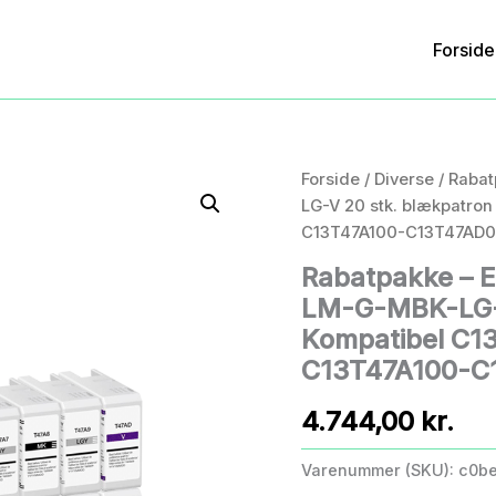
Forside
Forside
/
Diverse
/ Raba
LG-V 20 stk. blækpatro
C13T47A100-C13T47AD00
Rabatpakke – 
LM-G-MBK-LG-V
Kompatibel C1
C13T47A100-C1
4.744,00
kr.
Varenummer (SKU):
c0b