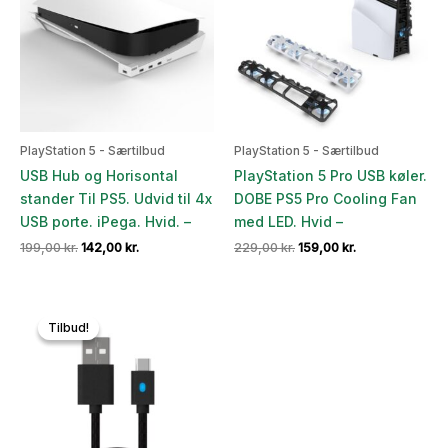
PlayStation 5 - Særtilbud
PlayStation 5 - Særtilbud
USB Hub og Horisontal
PlayStation 5 Pro USB køler.
stander Til PS5. Udvid til 4x
DOBE PS5 Pro Cooling Fan
USB porte. iPega. Hvid. –
med LED. Hvid –
Den
Den
Den
Den
199,00
kr.
142,00
kr.
229,00
kr.
159,00
kr.
oprindelige
aktuelle
oprindelige
aktuelle
pris
pris
pris
pris
var:
er:
var:
er:
199,00 kr..
142,00 kr..
229,00 kr..
159,00 kr..
Tilbud!
Tilbud!