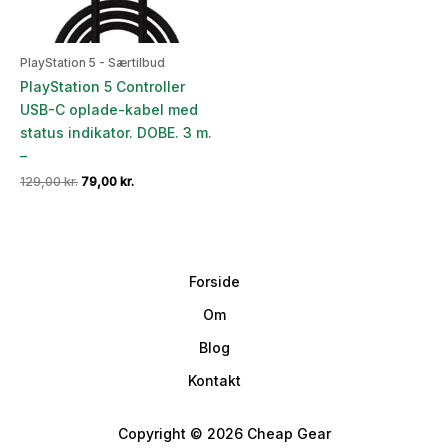
PlayStation 5 - Særtilbud
PlayStation 5 Controller
USB-C oplade-kabel med
status indikator. DOBE. 3 m.
–
Den
Den
129,00
kr.
79,00
kr.
oprindelige
aktuelle
pris
pris
var:
er:
129,00 kr..
79,00 kr..
Forside
Om
Blog
Kontakt
Copyright © 2026 Cheap Gear