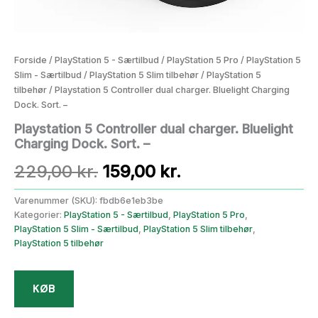
Forside
/
PlayStation 5 - Særtilbud
/
PlayStation 5 Pro
/
PlayStation 5
Slim - Særtilbud
/
PlayStation 5 Slim tilbehør
/
PlayStation 5
tilbehør
/ Playstation 5 Controller dual charger. Bluelight Charging
Dock. Sort. –
Playstation 5 Controller dual charger. Bluelight
Charging Dock. Sort. –
Den
Den
229,00
kr.
159,00
kr.
oprindelige
aktuelle
Varenummer (SKU):
fbdb6e1eb3be
Kategorier:
PlayStation 5 - Særtilbud
,
PlayStation 5 Pro
,
pris
pris
PlayStation 5 Slim - Særtilbud
,
PlayStation 5 Slim tilbehør
,
PlayStation 5 tilbehør
var:
er:
229,00 kr..
159,00 kr..
KØB