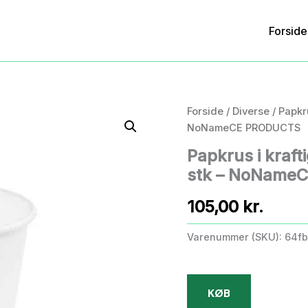
Forside
Forside
/
Diverse
/ Papkr
NoNameCE PRODUCTS
Papkrus i kraft
stk – NoName
105,00
kr.
Varenummer (SKU):
64f
KØB