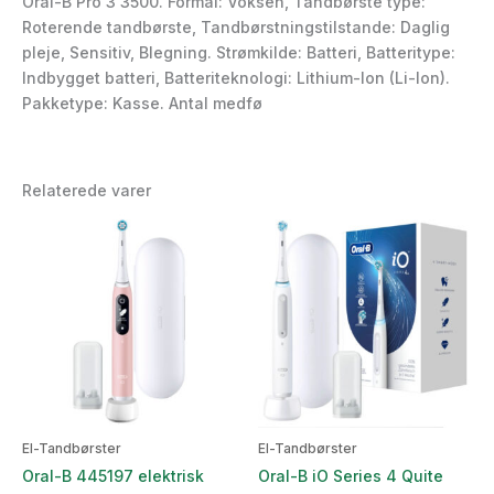
Oral-B Pro 3 3500. Formål: Voksen, Tandbørste type:
Roterende tandbørste, Tandbørstningstilstande: Daglig
pleje, Sensitiv, Blegning. Strømkilde: Batteri, Batteritype:
Indbygget batteri, Batteriteknologi: Lithium-Ion (Li-Ion).
Pakketype: Kasse. Antal medfø
Relaterede varer
El-Tandbørster
El-Tandbørster
Oral-B 445197 elektrisk
Oral-B iO Series 4 Quite