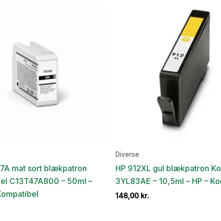
Diverse
7A mat sort blækpatron
HP 912XL gul blækpatron K
el C13T47A800 – 50ml –
3YL83AE – 10,5ml – HP – Ko
Kompatibel
148,00
kr.