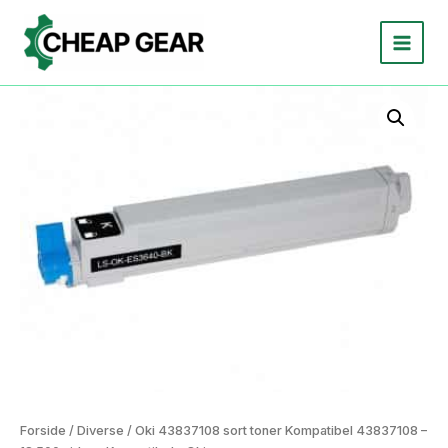
Gå
til
indholdet
Forside
/
Diverse
/ Oki 43837108 sort toner Kompatibel 43837108 –