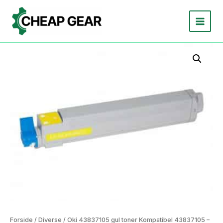
Gå
til
indholdet
Forside
/
Diverse
/ Oki 43837105 gul toner Kompatibel 43837105 –