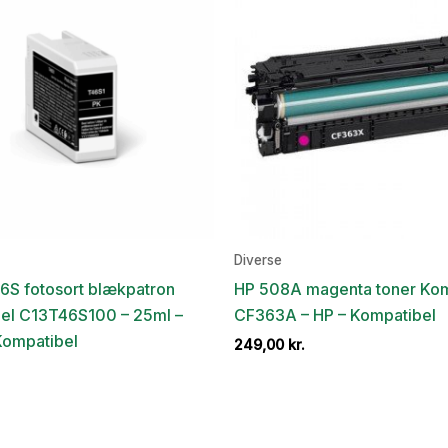
Diverse
6S fotosort blækpatron
HP 508A magenta toner Kom
el C13T46S100 – 25ml –
CF363A – HP – Kompatibel
Kompatibel
249,00
kr.