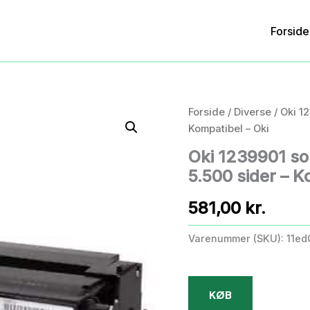
Forside
Forside
/
Diverse
/ Oki 1
Kompatibel – Oki
Oki 1239901 so
5.500 sider – K
581,00
kr.
Varenummer (SKU):
11ed
KØB