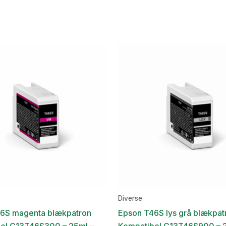
Diverse
6S magenta blækpatron
Epson T46S lys grå blækpat
el C13T46S300 – 25ml –
Kompatibel C13T46S900 – 