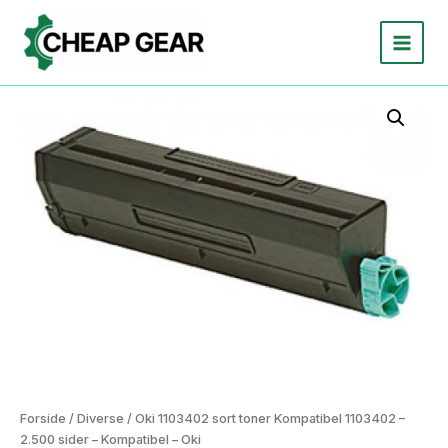
Gå
til
indholdet
Forside
/
Diverse
/ Oki 1103402 sort toner Kompatibel 1103402 –
2.500 sider – Kompatibel – Oki