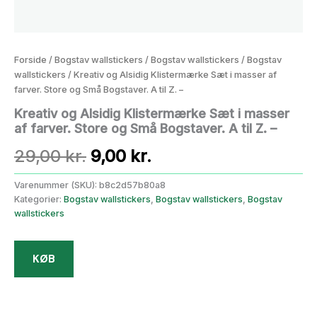
Forside
/
Bogstav wallstickers
/
Bogstav wallstickers
/
Bogstav
wallstickers
/ Kreativ og Alsidig Klistermærke Sæt i masser af
farver. Store og Små Bogstaver. A til Z. –
Kreativ og Alsidig Klistermærke Sæt i masser
af farver. Store og Små Bogstaver. A til Z. –
Den
Den
29,00
kr.
9,00
kr.
oprindelige
aktuelle
Varenummer (SKU):
b8c2d57b80a8
Kategorier:
Bogstav wallstickers
,
Bogstav wallstickers
,
Bogstav
pris
pris
wallstickers
var:
er:
KØB
29,00 kr..
9,00 kr..