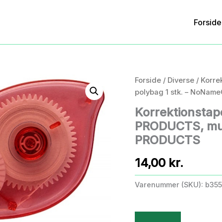
Forside
Forside
/
Diverse
/ Korre
polybag 1 stk. – NoNa
Korrektionstap
PRODUCTS, mus
PRODUCTS
14,00
kr.
Varenummer (SKU):
b35